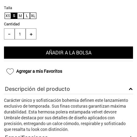
9
.
aros
Talla
XS
S
M
L
XL
10
.
blanco
Cantidad
＋
－
AÑADIR A LA BOLSA
Agregar a mis Favoritos
Descripción del producto
Carácter único y sofisticación bohemia definen este lanzamiento
exclusivo de temporada. Sus finas costuras garantizan máxima
durabilidad. Esta hermosa polera estampada velvet devore
Umbrale destaca por sus detalles de diseño aplicados con
precisión, entregando un calce cómodo, respirable y sofisticado
que resalta tu look con distinción.