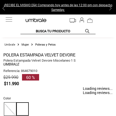
¡RECIBE EL MISMO DÍA! Comprando hoy antes de las 12:00 pm con despacho
Sameday.
BUSCA TU PRODUCTO
TÉRMINOS MÁS BUSCADOS
Mujer
Poleras y Petos
1
.
jeans pantalones
POLERA ESTAMPADA VELVET DEVORE
2
.
sweter
Polera Estampada Velvet Devore Miscelaneo 1 S
UMBRALE
3
.
poleras mujer
Referencia
:
864679010
60 %
$
29
.
990
4
.
gamulan
$
11
.
990
5
.
botas
Loading reviews...
Loading reviews...
6
.
botin
Color
7
.
cafe
8
.
collar