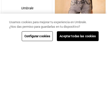
Umbrale
POLERA CON FRUNCE EN DELANTERO
Usamos cookies para mejorar tu experiencia en Umbrale.
Umbrale
¿Nos das permiso para guardarlas en tu dispositivo?
POLERA ESTAMPADA VELVET DEVORE
Configurar cookies
Aceptar todas las cookies
$
7490
$
11
.
990
$
24
.
990
$
29
.
990