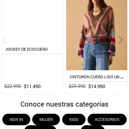
9
.
aros
10
.
blanco
Umbrale
CINTURÓN CUERO LISO UN COLOR PIEL
$
14
.
990
$
29
.
990
Conoce nuestras categorías
NEW IN
MUJER
KIDS
ACCESORIOS