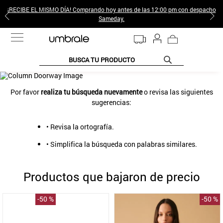
¡RECIBE EL MISMO DÍA! Comprando hoy antes de las 12:00 pm con despacho
Sameday.
BUSCA TU PRODUCTO
TÉRMINOS MÁS BUSCADOS
Por favor
realiza tu búsqueda nuevamente
o revisa las siguientes
1
.
jeans pantalones
sugerencias:
2
.
gamulan
• Revisa la ortografía.
3
.
sweter
• Simplifica la búsqueda con palabras similares.
4
.
botas
5
.
poleras mujer
Productos que bajaron de precio
6
.
botin
-
50 %
7
.
cafe
8
.
collar