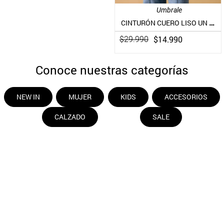
Umbrale
CINTURÓN CUERO LISO UN COLOR PIEL
$
14
.
990
$
29
.
990
Conoce nuestras categorías
NEW IN
MUJER
KIDS
ACCESORIOS
CALZADO
SALE