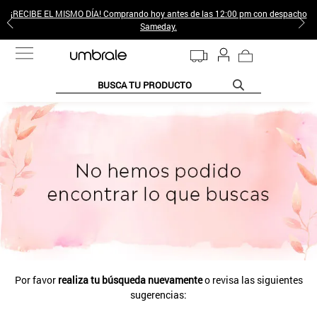
¡RECIBE EL MISMO DÍA! Comprando hoy antes de las 12:00 pm con despacho
Sameday.
BUSCA TU PRODUCTO
TÉRMINOS MÁS BUSCADOS
1
.
jeans pantalones
2
.
sweter
3
.
poleras mujer
4
.
gamulan
5
.
botas
6
.
botin
Por favor
realiza tu búsqueda nuevamente
o revisa las siguientes
7
.
cafe
sugerencias:
8
.
collar