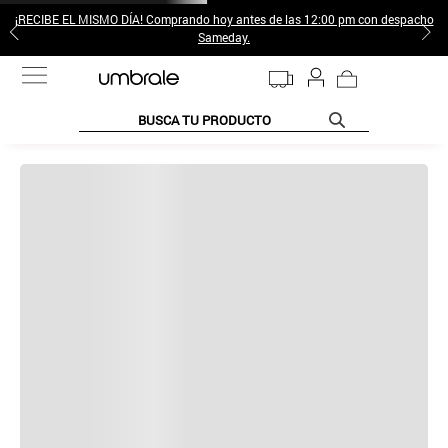
¡RECIBE EL MISMO DÍA! Comprando hoy antes de las 12:00 pm con despacho
Sameday.
BUSCA TU PRODUCTO
TÉRMINOS MÁS BUSCADOS
1
.
jeans pantalones
2
.
sweter
3
.
gamulan
4
.
poleras mujer
5
.
botas
6
.
botin
7
.
cafe
8
.
collar