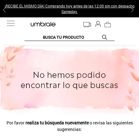
¡RECIBE EL MISMO DÍA! Comprando hoy antes de las 12:00 pm con despacho
Sameday.
BUSCA TU PRODUCTO
TÉRMINOS MÁS BUSCADOS
1
.
jeans pantalones
2
.
sweter
3
.
poleras mujer
4
.
gamulan
5
.
botas
6
.
botin
Por favor
realiza tu búsqueda nuevamente
o revisa las siguientes
7
.
cafe
sugerencias:
8
.
collar