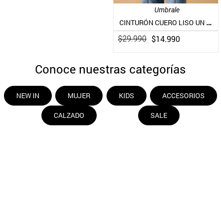
Umbrale
CINTURÓN CUERO LISO UN COLOR PIEL
$
14
.
990
$
29
.
990
Conoce nuestras categorías
NEW IN
MUJER
KIDS
ACCESORIOS
CALZADO
SALE