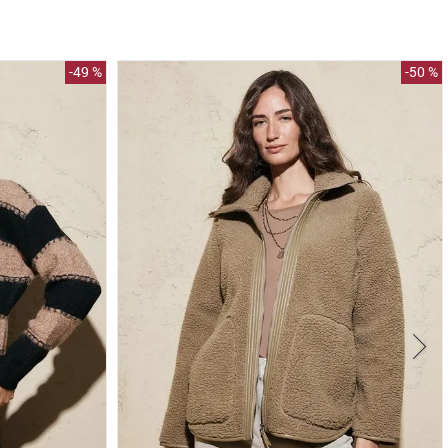
-
49 %
-
50 %