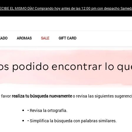
ECIBE EL MISMO DÍA! Comprando hoy antes de las 12:00 pm con despacho Samed
TÉRMINOS MÁS BUSCADOS
ZADO
AROMAS
SALE
GIFT CARD
1
.
jeans pantalones
2
.
poleras mujer
3
.
sweter
4
.
gamulan
5
.
botas
6
.
botin
 favor
realiza tu búsqueda nuevamente
o revisa las siguientes sugerenc
7
.
cafe
• Revisa la ortografía.
8
.
collar
• Simplifica la búsqueda con palabras similares.
9
.
aros