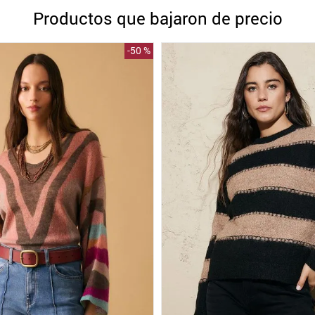
10
.
blanco
Productos que bajaron de precio
-
50 %