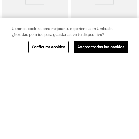
Usamos cookies para mejorar tu experiencia en Umbrale.
Umbrale
Umbrale
¿Nos das permiso para guardarlas en tu dispositivo?
BUFANDA EN DEGRADÉ TRICOLOR CON FLECOS
BUFANDA BICOLOR CON LENTEJUELAS
Configurar cookies
Aceptar todas las cookies
$
14
.
990
$
9990
$
29
.
990
$
19
.
990
Umbrale
Umbrale