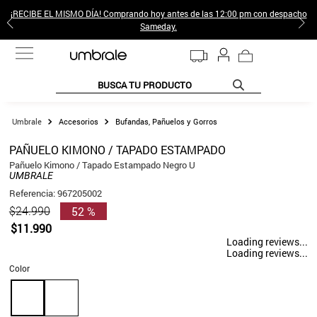
¡RECIBE EL MISMO DÍA! Comprando hoy antes de las 12:00 pm con despacho
Sameday.
BUSCA TU PRODUCTO
TÉRMINOS MÁS BUSCADOS
Accesorios
Bufandas, Pañuelos y Gorros
1
.
jeans pantalones
PAÑUELO KIMONO / TAPADO ESTAMPADO
2
.
sweter
Pañuelo Kimono / Tapado Estampado Negro U
UMBRALE
3
.
poleras mujer
Referencia
:
967205002
52 %
$
24
.
990
4
.
gamulan
$
11
.
990
5
.
botas
Loading reviews...
Loading reviews...
6
.
botin
Color
7
.
cafe
8
.
collar