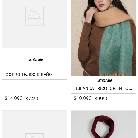
Umbrale
GORRO TEJIDO DISEÑO
Umbrale
BUFANDA TRICOLOR EN TONOS VARIADOS
$
7490
$
9990
$
14
.
990
$
19
.
990