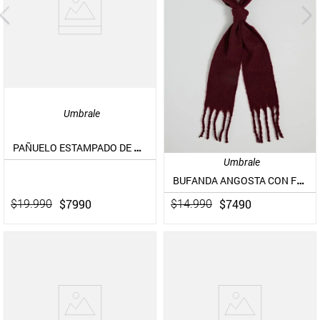
Umbrale
PAÑUELO ESTAMPADO DE ALGODÓN
Umbrale
BUFANDA ANGOSTA CON FLECOS
$
7990
$
7490
$
19
.
990
$
14
.
990