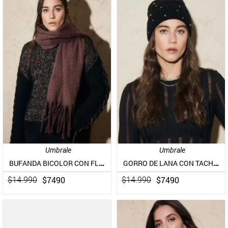
Umbrale
Umbrale
BUFANDA BICOLOR CON FLECOS
GORRO DE LANA CON TACHAS
$
7490
$
7490
$
14
.
990
$
14
.
990