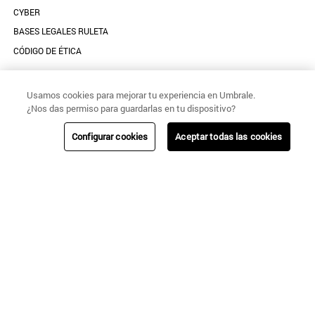
CYBER
BASES LEGALES RULETA
CÓDIGO DE ÉTICA
+
CENCOSUD
Usamos cookies para mejorar tu experiencia en Umbrale.
¿Nos das permiso para guardarlas en tu dispositivo?
TARJETA CENCOSUD
Configurar cookies
Aceptar todas las cookies
SEGURO CENCOSUD
VENTA EMPRESA
PARIS
EASY
JUMBO
SANTA ISABEL
SIGUENOS