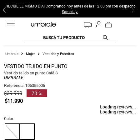
¡RECIBE EL MISMO DÍA! Comprando hoy antes de las 12:00 pm con despacho
Sameday.
BUSCA TU PRODUCTO
TÉRMINOS MÁS BUSCADOS
Mujer
Vestidos y Enteritos
1
.
jeans pantalones
VESTIDO TEJIDO EN PUNTO
2
.
sweter
Vestido tejido en punto Café S
UMBRALE
3
.
gamulan
Referencia
:
106355006
70 %
$
39
.
990
4
.
poleras mujer
$
11
.
990
5
.
botas
Loading reviews...
Loading reviews...
6
.
botin
Color
7
.
cafe
8
.
collar