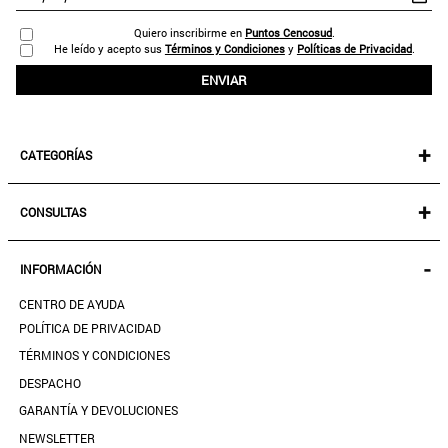
Quiero inscribirme en
Puntos Cencosud
.
He leído y acepto sus
Términos y Condiciones
y
Políticas de Privacidad
.
ENVIAR
+
CATEGORÍAS
NEW IN!
+
CONSULTAS
MUJER
KIDS
MIS PEDIDOS
-
INFORMACIÓN
ACCESORIOS
SEGUIR MI PEDIDO
CALZADO
CENTRO DE AYUDA
DESCARGA TU BOLETA AQUÍ
SALE
POLÍTICA DE PRIVACIDAD
MIS FAVORITOS
TÉRMINOS Y CONDICIONES
GUÍA DE TALLAS
DESPACHO
CONTACTANOS
GARANTÍA Y DEVOLUCIONES
TIENDAS
NEWSLETTER
PREGUNTAS FRECUENTES