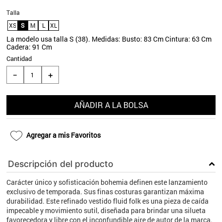
9
.
aros
Talla
XS
S
M
L
XL
10
.
blanco
La modelo usa talla S (38). Medidas: Busto: 83 Cm Cintura: 63 Cm
Cadera: 91 Cm
Cantidad
＋
－
AÑADIR A LA BOLSA
Agregar a mis Favoritos
Descripción del producto
Carácter único y sofisticación bohemia definen este lanzamiento
exclusivo de temporada. Sus finas costuras garantizan máxima
durabilidad. Este refinado vestido fluid folk es una pieza de caída
impecable y movimiento sutil, diseñada para brindar una silueta
favorecedora y libre con el inconfundible aire de autor de la marca.