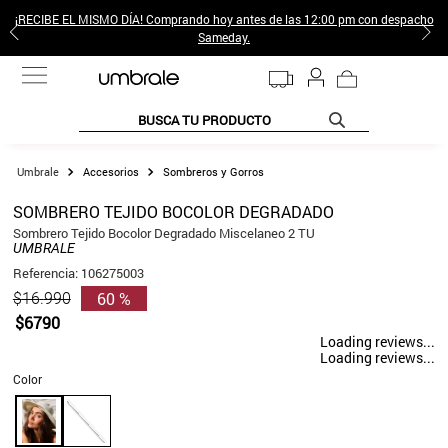
¡RECIBE EL MISMO DÍA! Comprando hoy antes de las 12:00 pm con despacho
Sameday.
BUSCA TU PRODUCTO
TÉRMINOS MÁS BUSCADOS
Accesorios
Sombreros y Gorros
1
.
jeans pantalones
SOMBRERO TEJIDO BOCOLOR DEGRADADO
2
.
sweter
Sombrero Tejido Bocolor Degradado Miscelaneo 2 TU
UMBRALE
3
.
poleras mujer
Referencia
:
106275003
60 %
$
16
.
990
4
.
gamulan
$
6790
5
.
botas
Loading reviews...
Loading reviews...
6
.
botin
Color
7
.
cafe
8
.
collar