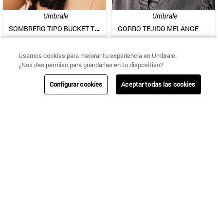
Umbrale
Umbrale
SOMBRERO TIPO BUCKET TEJIDO CROCHET
GORRO TEJIDO MELANGE
$
7590
$
5090
$
18
.
990
$
16
.
990
Usamos cookies para mejorar tu experiencia en Umbrale.
¿Nos das permiso para guardarlas en tu dispositivo?
Configurar cookies
Aceptar todas las cookies
CAMBIOS Y
NUESTRAS
ENVÍOS
AYUDA
DEVOLUCIONES
TIENDAS
Regístrate!
Sé la primera en enterarte de nuestras nuevas colecciones, ventas
especiales y beneficios exclusivos