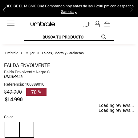
¡RECIBE EL MISMO DÍA! Comprando hoy antes de las 12:00 pm con despacho
Sameday.
BUSCA TU PRODUCTO
TÉRMINOS MÁS BUSCADOS
Mujer
Faldas, Shorts y Jardineras
1
.
jeans pantalones
FALDA ENVOLVENTE
2
.
sweter
Falda Envolvente Negro S
UMBRALE
3
.
poleras mujer
Referencia
:
106389010
70 %
$
49
.
990
4
.
gamulan
$
14
.
990
5
.
botas
Loading reviews...
Loading reviews...
6
.
botin
Color
7
.
cafe
8
.
collar