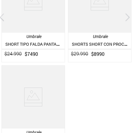
Umbrale
Umbrale
SHORT TIPO FALDA PANTALON CON VUELOS
SHORTS SHORT CON PROCESO Y HEBILLA EN CINTURON
$
7490
$
8990
$
24
.
990
$
29
.
990
Umbrale