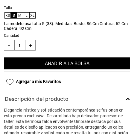
9
.
aros
Talla
XS
S
M
L
XL
10
.
blanco
La modelo usa talla S (38). Medidas: Busto: 86 Cm Cintura: 62 Cm
Cadera: 92 Cm
Cantidad
＋
－
AÑADIR A LA BOLSA
Agregar a mis Favoritos
Descripción del producto
Elegancia rústica y sofisticación contemporánea se fusionan en
esta prenda exclusiva. Desarrollada bajo delicados procesos de
taller. Esta hermosa falda envolvente Umbrale destaca por sus
detalles de diseño aplicados con precisión, entregando un calce
cómodo, respirable y sofisticado que resalta tu look con distinción.