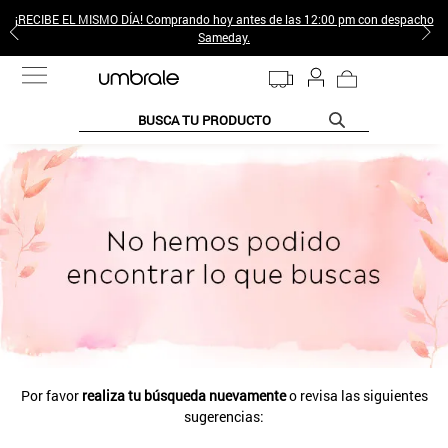
¡RECIBE EL MISMO DÍA! Comprando hoy antes de las 12:00 pm con despacho
Sameday.
BUSCA TU PRODUCTO
TÉRMINOS MÁS BUSCADOS
1
.
jeans pantalones
2
.
sweter
3
.
gamulan
4
.
poleras mujer
5
.
botas
6
.
botin
Por favor
realiza tu búsqueda nuevamente
o revisa las siguientes
7
.
cafe
sugerencias:
8
.
collar