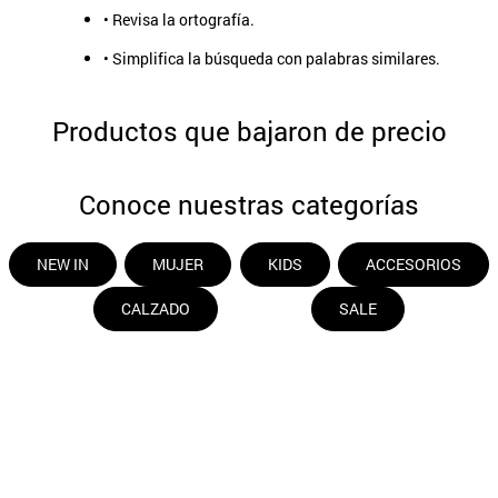
• Revisa la ortografía.
9
.
aros
• Simplifica la búsqueda con palabras similares.
10
.
blanco
Productos que bajaron de precio
Conoce nuestras categorías
NEW IN
MUJER
KIDS
ACCESORIOS
CALZADO
SALE