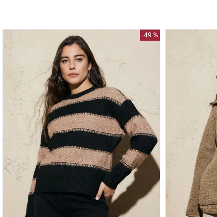
-
49 %