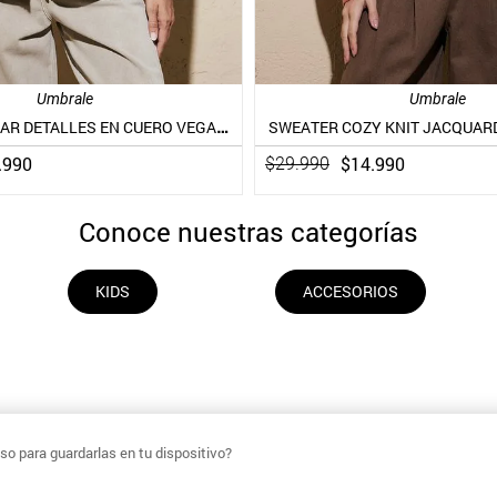
Umbrale
Umbrale
POLERÓN POLAR DETALLES EN CUERO VEGANO
SWEATER COZY KNIT JACQUAR
.
990
$
14
.
990
$
29
.
990
Conoce nuestras categorías
KIDS
ACCESORIOS
o para guardarlas en tu dispositivo?