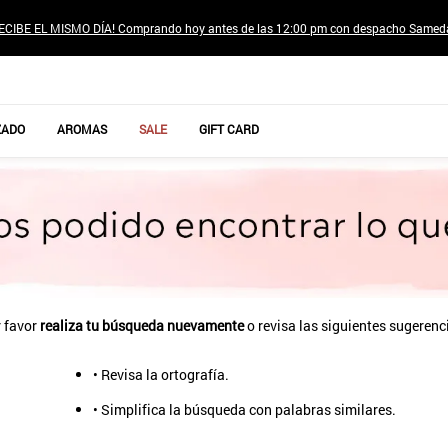
ECIBE EL MISMO DÍA! Comprando hoy antes de las 12:00 pm con despacho Samed
TÉRMINOS MÁS BUSCADOS
ZADO
AROMAS
SALE
GIFT CARD
1
.
jeans pantalones
2
.
sweter
3
.
poleras mujer
4
.
gamulan
5
.
botas
6
.
botin
 favor
realiza tu búsqueda nuevamente
o revisa las siguientes sugerenc
7
.
cafe
• Revisa la ortografía.
8
.
collar
• Simplifica la búsqueda con palabras similares.
9
.
aros