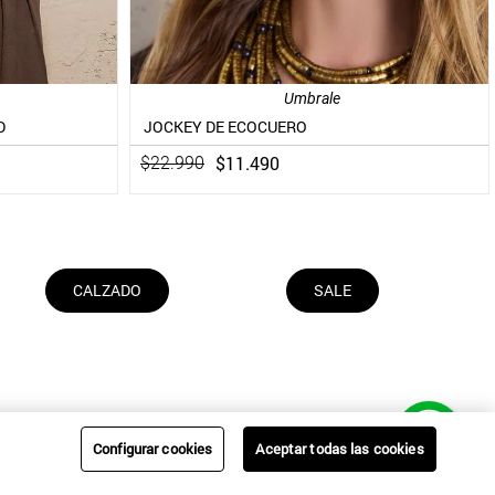
Umbrale
D
JOCKEY DE ECOCUERO
$
11
.
490
$
22
.
990
CALZADO
SALE
Configurar cookies
Aceptar todas las cookies