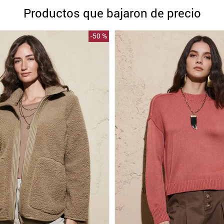
10
.
blanco
Productos que bajaron de precio
-
50 %