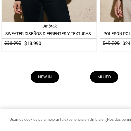
Umbrale
SWEATER DISEÑOS DIFERENTES Y TEXTURAS
$
18
.
990
$
24
$
36
.
990
$
49
.
990
NEW IN
MUJER
Usamos cookies para mejorar tu experiencia en Umbrale. ¿Nos das permis