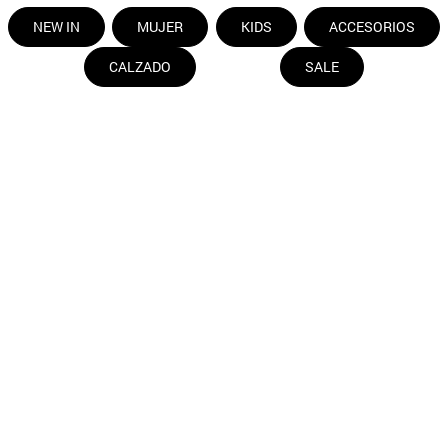
$
14
.
990
9
.
aros
$
29
.
990
10
.
blanco
Conoce nuestras categorías
NEW IN
MUJER
KIDS
ACCESORIOS
CALZADO
SALE