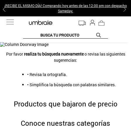
¡RECIBE EL MISMO DÍA! Comprando hoy antes de las 12:00 pm con despacho
Sameday.
BUSCA TU PRODUCTO
TÉRMINOS MÁS BUSCADOS
Por favor
realiza tu búsqueda nuevamente
o revisa las siguientes
1
.
jeans pantalones
sugerencias:
2
.
gamulan
• Revisa la ortografía.
3
.
sweter
• Simplifica la búsqueda con palabras similares.
4
.
botas
5
.
poleras mujer
Productos que bajaron de precio
6
.
botin
-
50 %
7
.
cafe
Umbrale
8
.
collar
CINTURÓN CUERO LISO UN COLOR PIEL