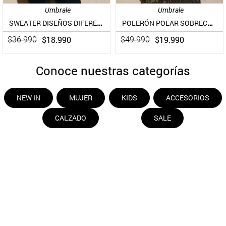
Umbrale
Umbrale
SWEATER DISEÑOS DIFERENTES Y TEXTURAS
POLERÓN POLAR SOBRECAMISA ELASTICADA CON EFECTO DESGASTADO
$
18
.
990
$
19
.
990
$
36
.
990
$
49
.
990
Conoce nuestras categorías
NEW IN
MUJER
KIDS
ACCESORIOS
CALZADO
SALE