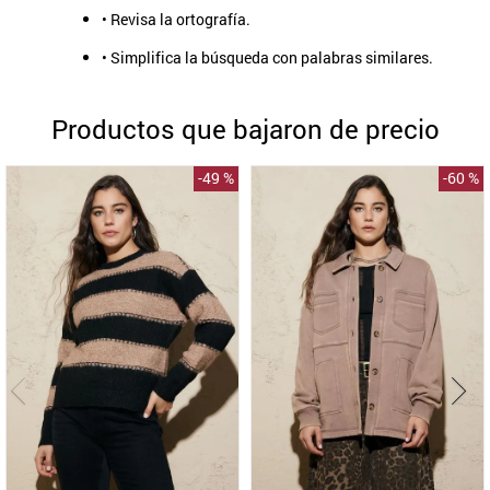
• Revisa la ortografía.
9
.
aros
• Simplifica la búsqueda con palabras similares.
10
.
blanco
Productos que bajaron de precio
-
49 %
-
60 %