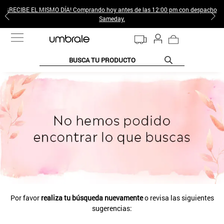
¡RECIBE EL MISMO DÍA! Comprando hoy antes de las 12:00 pm con despacho
Sameday.
BUSCA TU PRODUCTO
TÉRMINOS MÁS BUSCADOS
1
.
jeans pantalones
2
.
sweter
3
.
poleras mujer
4
.
gamulan
5
.
botas
6
.
botin
Por favor
realiza tu búsqueda nuevamente
o revisa las siguientes
7
.
cafe
sugerencias:
8
.
collar