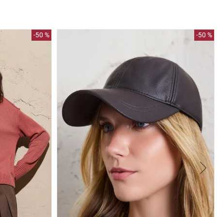
-
50 %
-
50 %