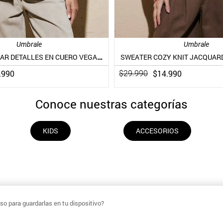
Umbrale
Umbrale
POLERÓN POLAR DETALLES EN CUERO VEGANO
SWEATER COZY KNIT JACQUAR
.
990
$
14
.
990
$
29
.
990
Conoce nuestras categorías
KIDS
ACCESORIOS
o para guardarlas en tu dispositivo?