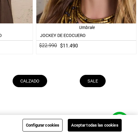
Umbrale
D
JOCKEY DE ECOCUERO
$
11
.
490
$
22
.
990
CALZADO
SALE
Configurar cookies
Aceptar todas las cookies