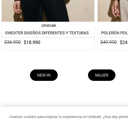
Umbrale
SWEATER DISEÑOS DIFERENTES Y TEXTURAS
$
18
.
990
$
24
$
36
.
990
$
49
.
990
NEW IN
MUJER
Usamos cookies para mejorar tu experiencia en Umbrale. ¿Nos das permis