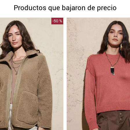
10
.
blanco
Productos que bajaron de precio
-
50 %