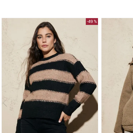
-
49 %