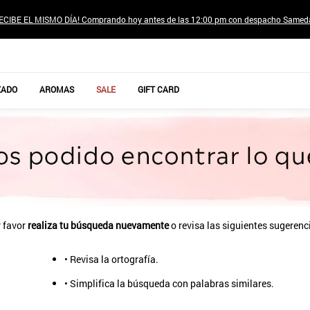
ECIBE EL MISMO DÍA! Comprando hoy antes de las 12:00 pm con despacho Samed
TÉRMINOS MÁS BUSCADOS
ZADO
AROMAS
SALE
GIFT CARD
1
.
jeans pantalones
2
.
poleras mujer
3
.
sweter
4
.
gamulan
5
.
botas
6
.
botin
 favor
realiza tu búsqueda nuevamente
o revisa las siguientes sugerenc
7
.
cafe
• Revisa la ortografía.
8
.
collar
• Simplifica la búsqueda con palabras similares.
9
.
aros