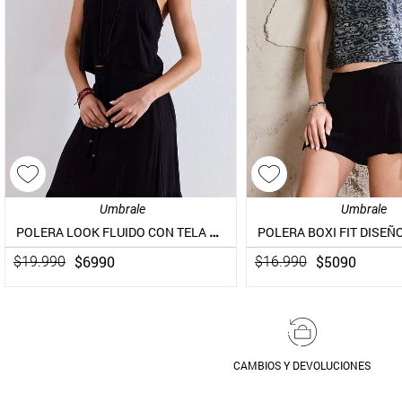
Umbrale
Umbrale
POLERA LOOK FLUIDO CON TELA JACQUARD DISEÑO
POLERA BOXI FIT DISEÑ
$
6990
$
5090
$
19
.
990
$
16
.
990
CAMBIOS Y DEVOLUCIONES