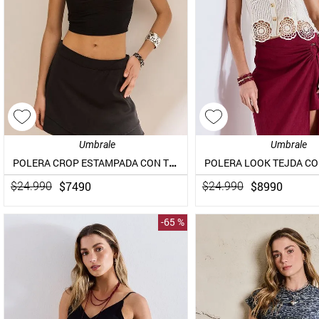
Umbrale
Umbrale
POLERA CROP ESTAMPADA CON TIRANTES TORCIDOS
$
7490
$
8990
$
24
.
990
$
24
.
990
-
65 %