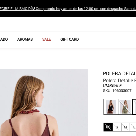
ECIBE EL MISMO DÍA! Comprando hoy antes de las 12:00 pm con despacho Samed
TÉRMINOS MÁS BUSCADOS
ZADO
AROMAS
SALE
GIFT CARD
1
.
jeans pantalones
2
.
sweter
3
.
poleras mujer
POLERA DETA
4
.
gamulan
Polera Detalle
UMBRALE
5
.
botas
SKU
:
196033007
6
.
botin
7
.
cafe
8
.
collar
XS
S
M
L
9
.
aros