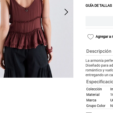
10
.
blanco
GUÍA DE TALLAS
Agregar a 
Descripción
La armonía perfe
Diseñado para ad
romántico y vuelo
entregando un cal
Especificaci
Colección
I
Material
1
Marca
U
Grupo Color
N