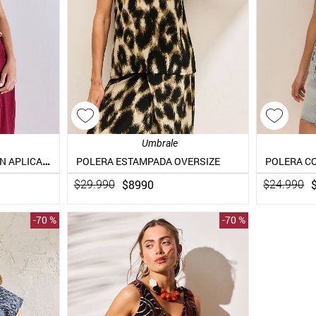
Umbrale
POLERA LOOK TEJDA CON APLICACIONES DE MACRAMÉ
POLERA ESTAMPADA OVERSIZE
$
8990
$
29
.
990
$
24
.
990
-
70 %
-
70 %