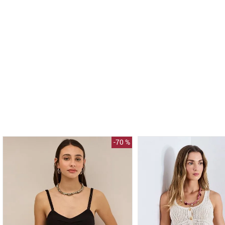
-
70 %