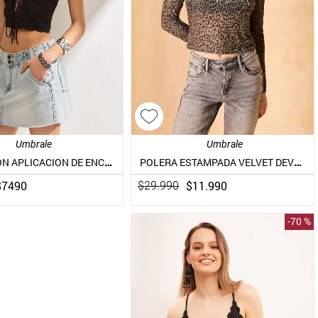
Umbrale
Umbrale
POLERA CON APLICACION DE ENCAJE Y AMARRAS EN DELANTERO
POLERA ESTAMPADA VELVET DEVORE
$
7490
$
11
.
990
$
29
.
990
-
70 %