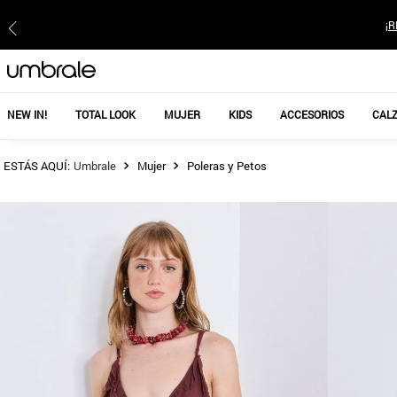
¡R
NEW IN!
TOTAL LOOK
MUJER
KIDS
ACCESORIOS
CAL
Mujer
Poleras y Petos