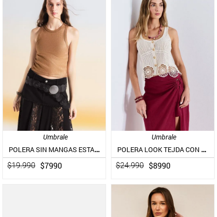
Umbrale
Umbrale
POLERA SIN MANGAS ESTAMPADO FOLIA BRILLANTES
POLERA LOOK TEJDA CON APLICACIONES DE MACRAMÉ
$
7990
$
8990
$
19
.
990
$
24
.
990