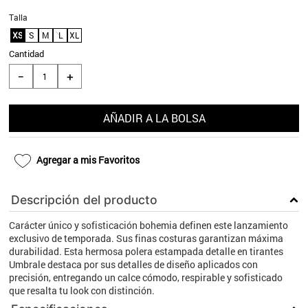
9
.
aros
Talla
XS
S
M
L
XL
10
.
blanco
Cantidad
＋
－
AÑADIR A LA BOLSA
Agregar a mis Favoritos
Descripción del producto
Carácter único y sofisticación bohemia definen este lanzamiento
exclusivo de temporada. Sus finas costuras garantizan máxima
durabilidad. Esta hermosa polera estampada detalle en tirantes
Umbrale destaca por sus detalles de diseño aplicados con
precisión, entregando un calce cómodo, respirable y sofisticado
que resalta tu look con distinción.