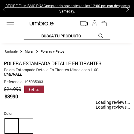
¡RECIBE EL MISMO DÍA! Comprando hoy antes de las 12:00 pm con despacho
Sameday.
BUSCA TU PRODUCTO
TÉRMINOS MÁS BUSCADOS
Mujer
Poleras y Petos
1
.
jeans pantalones
POLERA ESTAMPADA DETALLE EN TIRANTES
2
.
sweter
Polera Estampada Detalle En Tirantes Miscelaneo 1 XS
UMBRALE
3
.
poleras mujer
Referencia
:
195985003
64 %
$
24
.
990
4
.
gamulan
$
8990
5
.
botas
Loading reviews...
Loading reviews...
6
.
botin
Color
7
.
cafe
8
.
collar