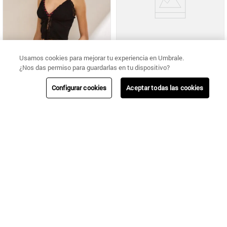
Usamos cookies para mejorar tu experiencia en Umbrale.
¿Nos das permiso para guardarlas en tu dispositivo?
Umbrale
Configurar cookies
Aceptar todas las cookies
POLERA SIN MANGA MACRAMÉ EN ESCOTE
Umbrale
POLERA CON APLICACION DE ENCAJE Y AMARRAS EN DELANTERO
$
8990
$
7490
$
29
.
990
$
24
.
990