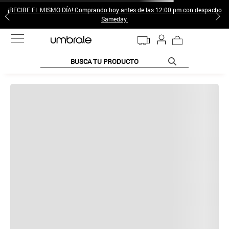
¡RECIBE EL MISMO DÍA! Comprando hoy antes de las 12:00 pm con despacho
Sameday.
BUSCA TU PRODUCTO
TÉRMINOS MÁS BUSCADOS
1
.
jeans pantalones
2
.
poleras mujer
3
.
sweter
4
.
gamulan
5
.
botas
6
.
botin
Por favor
realiza tu búsqueda nuevamente
o revisa las siguientes
7
.
cafe
sugerencias:
8
.
collar