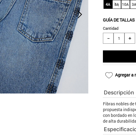
10
.
blanco
4A
8A
10A
3
GUÍA DE TALLAS
Cantidad
＋
－
Agregar a 
Descripción
Fibras nobles de
propuesta indispe
con bordado en l
de alta durabilid
Especificaci