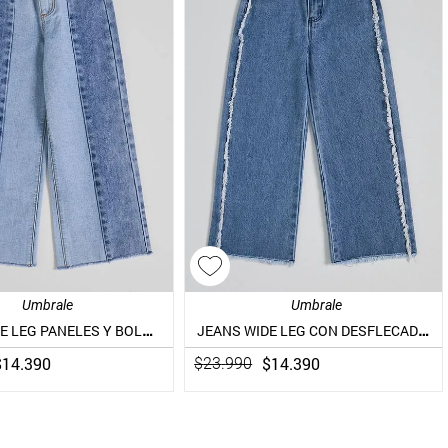
Umbrale
Umbrale
JEANS WIDE LEG PANELES Y BOLSILLOS CON BORDDO
JEANS WIDE LEG CON DESFLECADO EN LOS COSTADOS
$
14
.
390
$
14
.
390
$
23
.
990