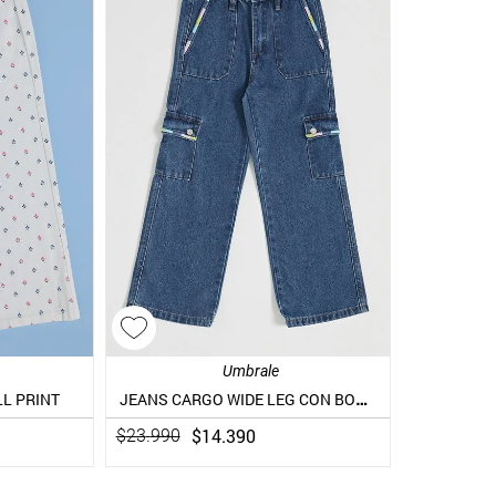
Umbrale
JEANS CARGO WIDE LEG CON BORDADOS COLOR
LL PRINT
$
14
.
390
$
23
.
990