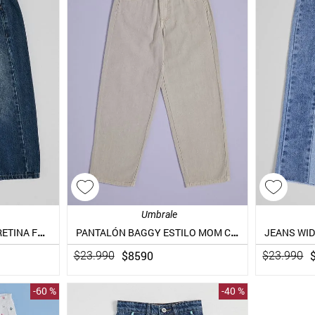
Umbrale
JEANS BALLOON CON PRETINA FULL BORDADA
PANTALÓN BAGGY ESTILO MOM CON DISEÑO
$
8590
$
23
.
990
$
23
.
990
-
60 %
-
40 %