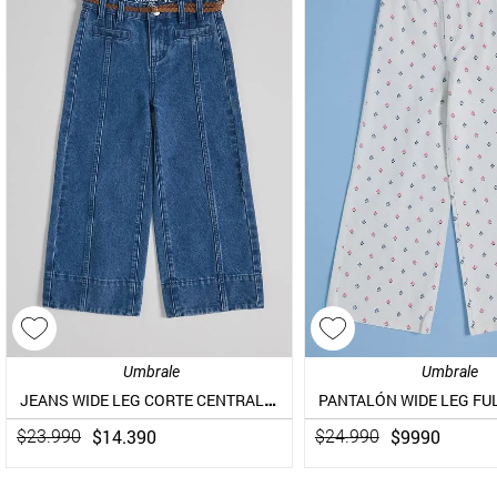
Umbrale
Umbrale
JEANS WIDE LEG CORTE CENTRAL Y CINTURÓN DE TRENZA
PANTALÓN WIDE LEG FU
$
14
.
390
$
9990
$
23
.
990
$
24
.
990