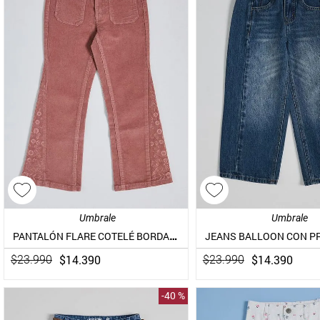
Umbrale
Umbrale
PANTALÓN FLARE COTELÉ BORDADO EN LA BALSA
$
14
.
390
$
14
.
390
$
23
.
990
$
23
.
990
-
40 %