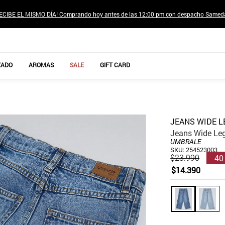
ECIBE EL MISMO DÍA! Comprando hoy antes de las 12:00 pm con despacho Samed
TÉRMINOS MÁS BUSCADOS
ZADO
AROMAS
SALE
GIFT CARD
1
.
jeans pantalones
2
.
sweter
3
.
poleras mujer
JEANS WIDE 
4
.
gamulan
Jeans Wide Le
UMBRALE
5
.
botas
SKU
:
254523003
40
$
23
.
990
6
.
botin
$
14
.
390
7
.
cafe
8
.
collar
9
.
aros