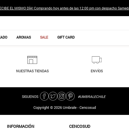
ECIBE EL MISMO DÍA! Comprando hoy antes de las 12:00 pm con despacho Samed
TÉRMINOS MÁS BUSCADOS
ZADO
AROMAS
SALE
GIFT CARD
1
.
jeans pantalones
2
.
sweter
3
.
poleras mujer
NUESTRAS TIENDAS
ENVÍOS
4
.
gamulan
5
.
botas
6
.
botin
SIGUENOS
#UMBRALECHILE
7
.
cafe
Copyright ©
2026
Umbrale - Cencosud
8
.
collar
9
.
aros
INFORMACIÓN
CENCOSUD