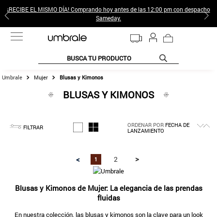
¡RECIBE EL MISMO DÍA! Comprando hoy antes de las 12:00 pm con despacho
Sameday.
BUSCA TU PRODUCTO
Mujer
Blusas y Kimonos
TÉRMINOS MÁS BUSCADOS
BLUSAS Y KIMONOS
1
.
jeans pantalones
2
.
gamulan
ORDENAR POR
FECHA DE
3
.
sweter
FILTRAR
LANZAMIENTO
4
.
botas
>
<
2
1
5
.
poleras mujer
6
.
botin
Blusas y Kimonos de Mujer: La elegancia de las prendas
7
.
cafe
fluidas
8
.
collar
En nuestra colección, las blusas y kimonos son la clave para un look