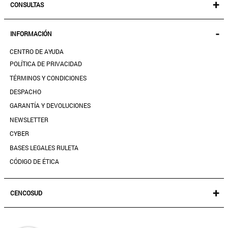
+
CONSULTAS
MUJER
KIDS
MIS PEDIDOS
-
INFORMACIÓN
ACCESORIOS
SEGUIR MI PEDIDO
CALZADO
CENTRO DE AYUDA
DESCARGA TU BOLETA AQUÍ
SALE
POLÍTICA DE PRIVACIDAD
MIS FAVORITOS
TÉRMINOS Y CONDICIONES
GUÍA DE TALLAS
DESPACHO
CONTACTANOS
GARANTÍA Y DEVOLUCIONES
TIENDAS
NEWSLETTER
PREGUNTAS FRECUENTES
CYBER
BASES LEGALES RULETA
CÓDIGO DE ÉTICA
+
CENCOSUD
TARJETA CENCOSUD
SEGURO CENCOSUD