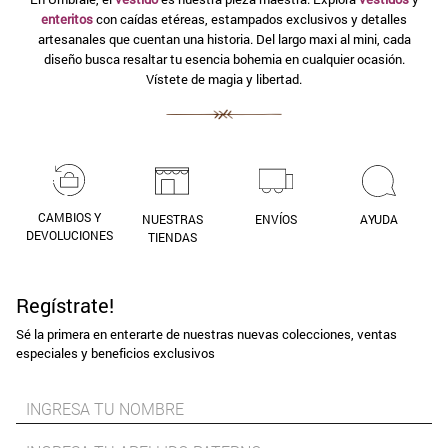
enteritos
con caídas etéreas, estampados exclusivos y detalles
9
.
aros
artesanales que cuentan una historia. Del largo maxi al mini, cada
diseño busca resaltar tu esencia bohemia en cualquier ocasión.
10
.
blanco
Vístete de magia y libertad.
CAMBIOS Y
NUESTRAS
ENVÍOS
AYUDA
DEVOLUCIONES
TIENDAS
Regístrate!
Sé la primera en enterarte de nuestras nuevas colecciones, ventas
especiales y beneficios exclusivos