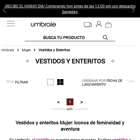
¡RECIBE EL MISMO DÍA! Comprando hoy antes de las 12:00 pm con despacho
Sameday.
BUSCA TU PRODUCTO
Mujer
Vestidos y Enteritos
TÉRMINOS MÁS BUSCADOS
VESTIDOS Y ENTERITOS
1
.
jeans pantalones
2
.
poleras mujer
ORDENAR POR
FECHA DE
3
.
sweter
FILTRAR
LANZAMIENTO
4
.
gamulan
<
>
1
5
.
botas
6
.
botin
Vestidos y enteritos Mujer: Iconos de femineidad y
7
.
cafe
aventura
8
.
collar
En Umbrale, el
vestido
es nuestra pieza maestra. Explora
vestidos
y