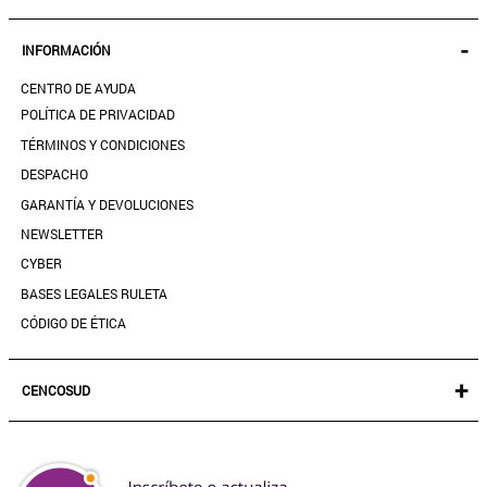
KIDS
MIS PEDIDOS
-
INFORMACIÓN
ACCESORIOS
SEGUIR MI PEDIDO
CALZADO
CENTRO DE AYUDA
DESCARGA TU BOLETA AQUÍ
SALE
POLÍTICA DE PRIVACIDAD
MIS FAVORITOS
TÉRMINOS Y CONDICIONES
GUÍA DE TALLAS
DESPACHO
CONTACTANOS
GARANTÍA Y DEVOLUCIONES
TIENDAS
NEWSLETTER
PREGUNTAS FRECUENTES
CYBER
BASES LEGALES RULETA
CÓDIGO DE ÉTICA
+
CENCOSUD
TARJETA CENCOSUD
SEGURO CENCOSUD