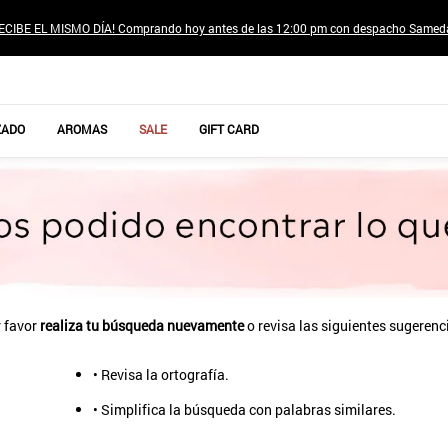
ECIBE EL MISMO DÍA! Comprando hoy antes de las 12:00 pm con despacho Samed
TÉRMINOS MÁS BUSCADOS
ZADO
AROMAS
SALE
GIFT CARD
1
.
jeans pantalones
2
.
sweter
3
.
poleras mujer
4
.
gamulan
5
.
botas
6
.
botin
 favor
realiza tu búsqueda nuevamente
o revisa las siguientes sugerenc
7
.
cafe
• Revisa la ortografía.
8
.
collar
• Simplifica la búsqueda con palabras similares.
9
.
aros