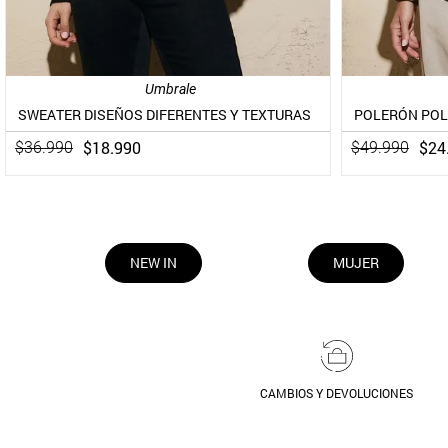
Umbrale
SWEATER DISEÑOS DIFERENTES Y TEXTURAS
$
18
.
990
$
24
$
36
.
990
$
49
.
990
NEW IN
MUJER
CAMBIOS Y DEVOLUCIONES