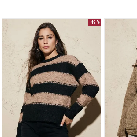
-
49 %