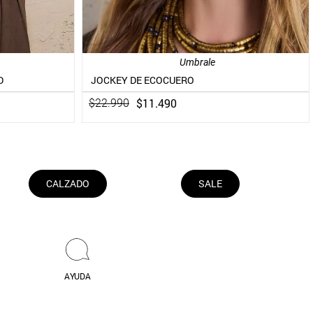
Umbrale
D
JOCKEY DE ECOCUERO
$
11
.
490
$
22
.
990
CALZADO
SALE
AYUDA