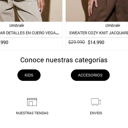
Umbrale
Umbrale
POLERÓN POLAR DETALLES EN CUERO VEGANO
SWEATER COZY KNIT JACQUAR
.
990
$
14
.
990
$
29
.
990
Conoce nuestras categorías
KIDS
ACCESORIOS
NUESTRAS TIENDAS
ENVÍOS