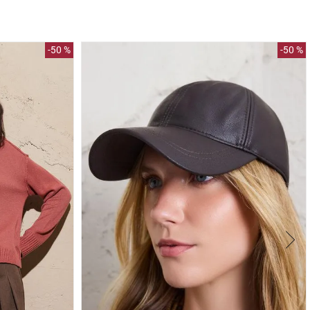
-
50 %
-
50 %