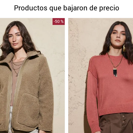
10
.
blanco
Productos que bajaron de precio
-
50 %