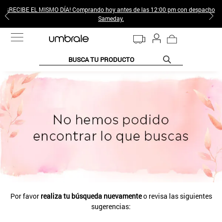
¡RECIBE EL MISMO DÍA! Comprando hoy antes de las 12:00 pm con despacho
Sameday.
BUSCA TU PRODUCTO
TÉRMINOS MÁS BUSCADOS
1
.
jeans pantalones
2
.
sweter
3
.
gamulan
4
.
poleras mujer
5
.
botas
6
.
botin
Por favor
realiza tu búsqueda nuevamente
o revisa las siguientes
7
.
cafe
sugerencias:
8
.
collar