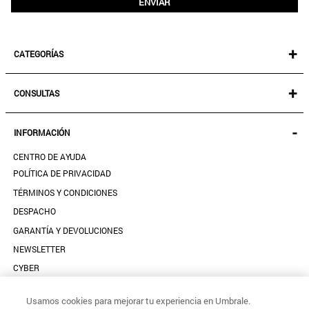
ENVIAR
+
CATEGORÍAS
NEW IN!
+
CONSULTAS
MUJER
KIDS
MIS PEDIDOS
-
INFORMACIÓN
ACCESORIOS
SEGUIR MI PEDIDO
CALZADO
CENTRO DE AYUDA
DESCARGA TU BOLETA AQUÍ
SALE
POLÍTICA DE PRIVACIDAD
MIS FAVORITOS
TÉRMINOS Y CONDICIONES
GUÍA DE TALLAS
DESPACHO
CONTACTANOS
GARANTÍA Y DEVOLUCIONES
TIENDAS
NEWSLETTER
PREGUNTAS FRECUENTES
CYBER
BASES LEGALES RULETA
Usamos cookies para mejorar tu experiencia en Umbrale.
CÓDIGO DE ÉTICA