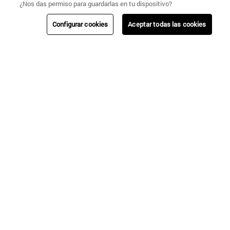
¿Nos das permiso para guardarlas en tu dispositivo?
Configurar cookies
Aceptar todas las cookies
+
CENCOSUD
TARJETA CENCOSUD
SEGURO CENCOSUD
VENTA EMPRESA
PARIS
EASY
JUMBO
SANTA ISABEL
SIGUENOS
#UMBRALECHILE