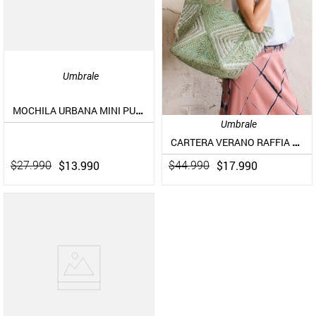
Umbrale
MOCHILA URBANA MINI PUFFER COLLECTION
Umbrale
CARTERA VERANO RAFFIA DETALLES SILVER
$
13
.
990
$
17
.
990
$
27
.
990
$
44
.
990