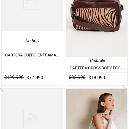
Umbrale
CARTERA CUERO ENTRAMADO Y BOLSO INTERIOR
Umbrale
CARTERA CROSSBODY ECOCUERO Y ANIMAL PRINT
$
77
.
990
$
18
.
990
$
129
.
990
$
32
.
990