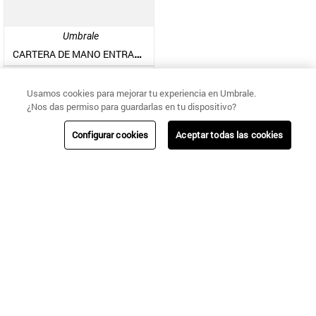
Umbrale
CARTERA DE MANO ENTRAMADA NEOPREN Y CORDÓN BICOLOR
$
23
.
990
$
59
.
990
Usamos cookies para mejorar tu experiencia en Umbrale.
¿Nos das permiso para guardarlas en tu dispositivo?
Configurar cookies
Aceptar todas las cookies
CAMBIOS Y
NUESTRAS
ENVÍOS
AYUDA
DEVOLUCIONES
TIENDAS
Regístrate!
Sé la primera en enterarte de nuestras nuevas colecciones, ventas
especiales y beneficios exclusivos