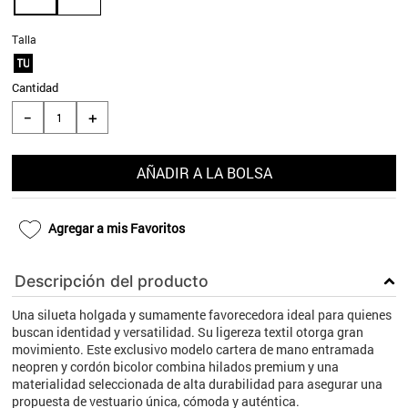
9
.
aros
Talla
10
.
blanco
TU
Cantidad
＋
－
AÑADIR A LA BOLSA
Agregar a mis Favoritos
Descripción del producto
Una silueta holgada y sumamente favorecedora ideal para quienes
buscan identidad y versatilidad. Su ligereza textil otorga gran
movimiento. Este exclusivo modelo cartera de mano entramada
neopren y cordón bicolor combina hilados premium y una
materialidad seleccionada de alta durabilidad para asegurar una
propuesta de vestuario única, cómoda y auténtica.