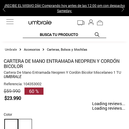
¡RECIBE EL MISMO DÍA! Comprando hoy antes de las 12:00 pm con despacho
Sameday.
BUSCA TU PRODUCTO
TÉRMINOS MÁS BUSCADOS
Accesorios
Carteras, Bolsos y Mochilas
1
.
jeans pantalones
CARTERA DE MANO ENTRAMADA NEOPREN Y CORDÓN
BICOLOR
2
.
sweter
Cartera De Mano Entramada Neopren Y Cordón Bicolor Miscelaneo 1 TU
3
.
poleras mujer
UMBRALE
Referencia
:
104353002
4
.
gamulan
60 %
$
59
.
990
5
.
botas
$
23
.
990
Loading reviews...
6
.
botin
Loading reviews...
Color
7
.
cafe
8
.
collar