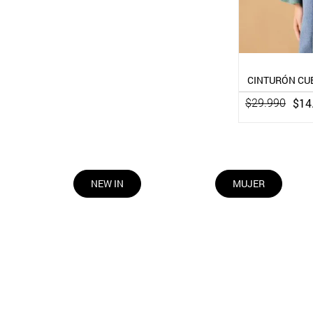
CINTURÓN CUE
$
14
$
29
.
990
NEW IN
MUJER