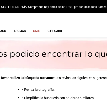
ECIBE EL MISMO DÍA! Comprando hoy antes de las 12:00 pm con despacho Samed
TÉRMINOS MÁS BUSCADOS
ZADO
AROMAS
SALE
GIFT CARD
1
.
jeans pantalones
2
.
sweter
3
.
poleras mujer
4
.
gamulan
5
.
botas
6
.
botin
 favor
realiza tu búsqueda nuevamente
o revisa las siguientes sugerenc
7
.
cafe
• Revisa la ortografía.
8
.
collar
• Simplifica la búsqueda con palabras similares.
9
.
aros