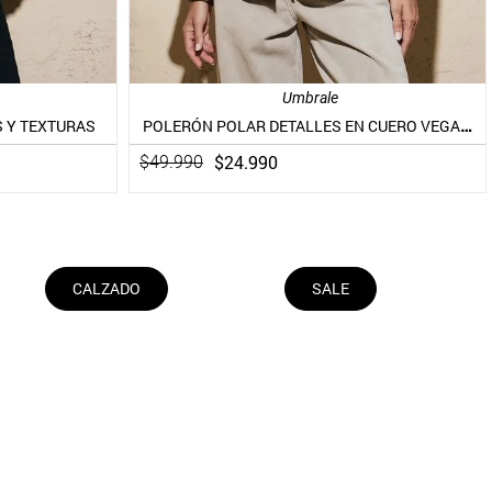
Umbrale
POLERÓN POLAR DETALLES EN CUERO VEGANO
 Y TEXTURAS
$
24
.
990
$
49
.
990
CALZADO
SALE