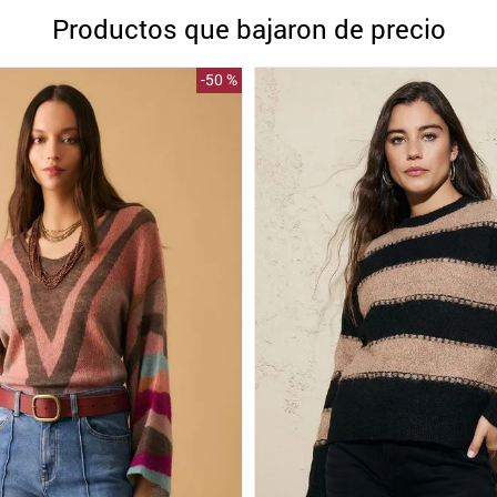
10
.
blanco
Productos que bajaron de precio
-
50 %