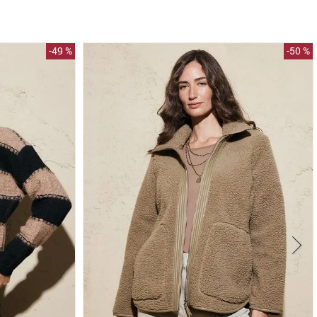
-
49 %
-
50 %