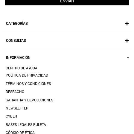
ENVIAR
+
CATEGORÍAS
NEW IN!
+
CONSULTAS
MUJER
KIDS
MIS PEDIDOS
-
INFORMACIÓN
ACCESORIOS
SEGUIR MI PEDIDO
CALZADO
CENTRO DE AYUDA
DESCARGA TU BOLETA AQUÍ
SALE
POLÍTICA DE PRIVACIDAD
MIS FAVORITOS
TÉRMINOS Y CONDICIONES
GUÍA DE TALLAS
DESPACHO
CONTACTANOS
GARANTÍA Y DEVOLUCIONES
TIENDAS
NEWSLETTER
PREGUNTAS FRECUENTES
CYBER
BASES LEGALES RULETA
CÓDIGO DE ÉTICA