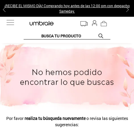
¡RECIBE EL MISMO DÍA! Comprando hoy antes de las 12:00 pm con despacho
Sameday.
BUSCA TU PRODUCTO
TÉRMINOS MÁS BUSCADOS
1
.
jeans pantalones
2
.
sweter
3
.
poleras mujer
4
.
gamulan
5
.
botas
6
.
botin
Por favor
realiza tu búsqueda nuevamente
o revisa las siguientes
7
.
cafe
sugerencias:
8
.
collar