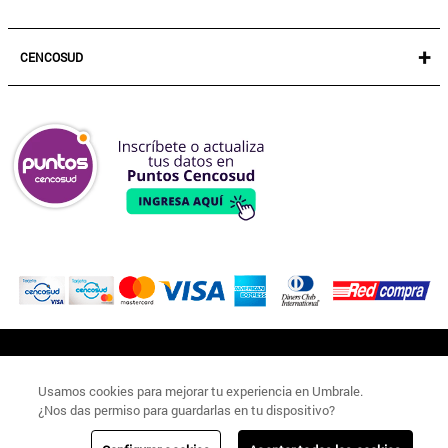
+
CENCOSUD
TARJETA CENCOSUD
SEGURO CENCOSUD
VENTA EMPRESA
PARIS
EASY
JUMBO
SANTA ISABEL
SIGUENOS
Usamos cookies para mejorar tu experiencia en Umbrale.
¿Nos das permiso para guardarlas en tu dispositivo?
#UMBRALECHILE