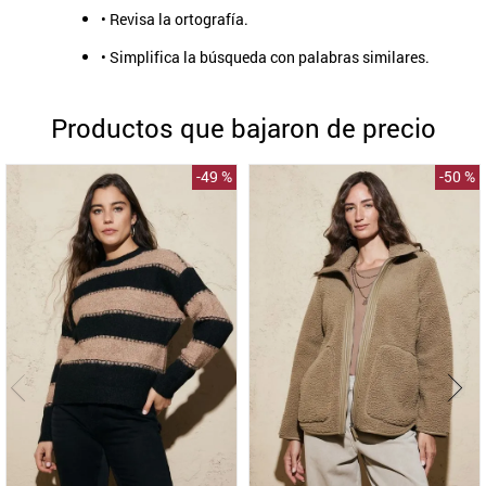
• Revisa la ortografía.
9
.
aros
• Simplifica la búsqueda con palabras similares.
10
.
blanco
Productos que bajaron de precio
-
49 %
-
50 %