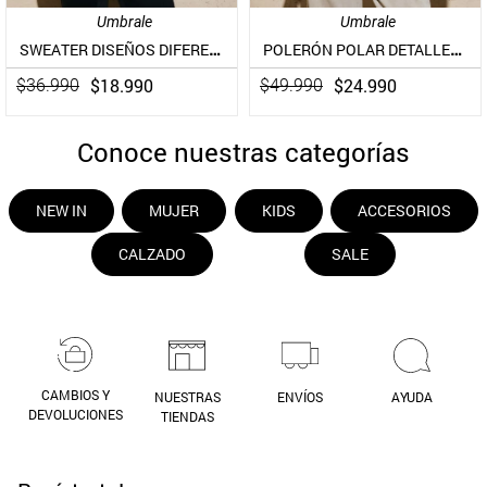
Umbrale
Umbrale
SWEATER DISEÑOS DIFERENTES Y TEXTURAS
POLERÓN POLAR DETALLES EN CUERO VEGANO
$
18
.
990
$
24
.
990
$
36
.
990
$
49
.
990
Conoce nuestras categorías
NEW IN
MUJER
KIDS
ACCESORIOS
CALZADO
SALE
CAMBIOS Y
NUESTRAS
ENVÍOS
AYUDA
DEVOLUCIONES
TIENDAS