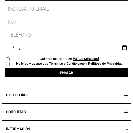
Quiero inscribirme en
Puntos Cencosud
.
He leído y acepto sus
Términos y Condiciones
y
Políticas de Privacidad
.
ENVIAR
+
CATEGORÍAS
NEW IN!
+
CONSULTAS
MUJER
KIDS
MIS PEDIDOS
-
INFORMACIÓN
ACCESORIOS
SEGUIR MI PEDIDO