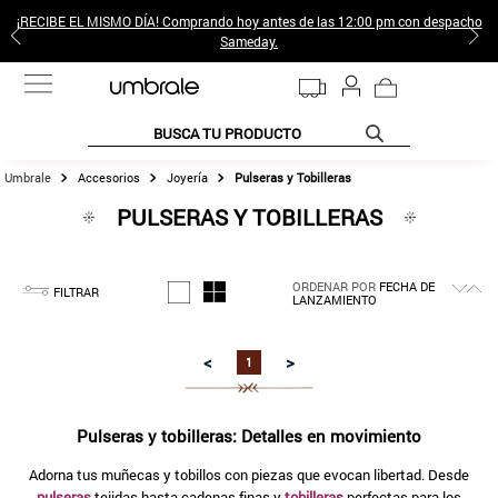
¡RECIBE EL MISMO DÍA! Comprando hoy antes de las 12:00 pm con despacho
Sameday.
BUSCA TU PRODUCTO
Accesorios
Joyería
Pulseras y Tobilleras
TÉRMINOS MÁS BUSCADOS
PULSERAS Y TOBILLERAS
1
.
jeans pantalones
2
.
sweter
ORDENAR POR
FECHA DE
3
.
poleras mujer
FILTRAR
LANZAMIENTO
4
.
gamulan
<
>
1
5
.
botas
6
.
botin
Pulseras y tobilleras: Detalles en movimiento
7
.
cafe
Adorna tus muñecas y tobillos con piezas que evocan libertad. Desde
8
.
collar
pulseras
tejidas hasta cadenas finas y
tobilleras
perfectas para los