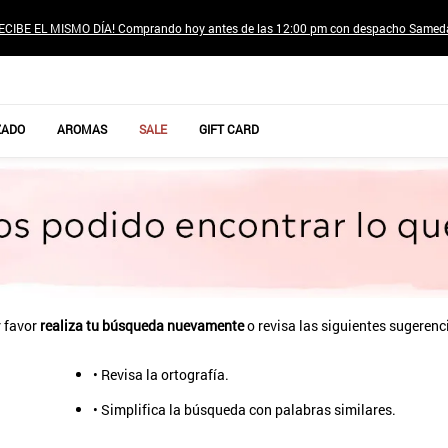
ECIBE EL MISMO DÍA! Comprando hoy antes de las 12:00 pm con despacho Samed
TÉRMINOS MÁS BUSCADOS
ZADO
AROMAS
SALE
GIFT CARD
1
.
jeans pantalones
2
.
poleras mujer
3
.
sweter
4
.
gamulan
5
.
botas
6
.
botin
 favor
realiza tu búsqueda nuevamente
o revisa las siguientes sugerenc
7
.
cafe
• Revisa la ortografía.
8
.
collar
• Simplifica la búsqueda con palabras similares.
9
.
aros