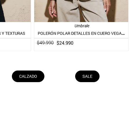
Umbrale
POLERÓN POLAR DETALLES EN CUERO VEGANO
 Y TEXTURAS
$
24
.
990
$
49
.
990
CALZADO
SALE