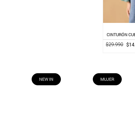
CINTURÓN CUE
$
14
$
29
.
990
NEW IN
MUJER