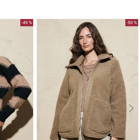
-
49 %
-
50 %