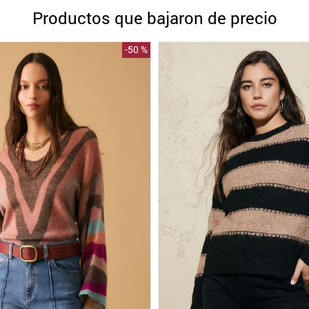
10
.
blanco
Productos que bajaron de precio
-
50 %