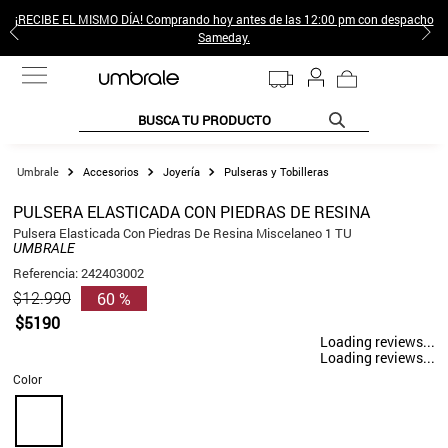
¡RECIBE EL MISMO DÍA! Comprando hoy antes de las 12:00 pm con despacho
Sameday.
BUSCA TU PRODUCTO
TÉRMINOS MÁS BUSCADOS
Accesorios
Joyería
Pulseras y Tobilleras
1
.
jeans pantalones
PULSERA ELASTICADA CON PIEDRAS DE RESINA
2
.
poleras mujer
Pulsera Elasticada Con Piedras De Resina Miscelaneo 1 TU
UMBRALE
3
.
sweter
Referencia
:
242403002
60 %
$
12
.
990
4
.
gamulan
$
5190
5
.
botas
Loading reviews...
Loading reviews...
6
.
botin
Color
7
.
cafe
8
.
collar