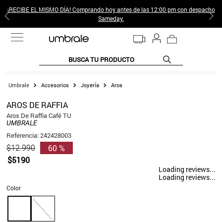
¡RECIBE EL MISMO DÍA! Comprando hoy antes de las 12:00 pm con despacho
Sameday.
BUSCA TU PRODUCTO
TÉRMINOS MÁS BUSCADOS
Accesorios
Joyería
Aros
1
.
jeans pantalones
AROS DE RAFFIA
2
.
poleras mujer
Aros De Raffia Café TU
UMBRALE
3
.
sweter
Referencia
:
242428003
60 %
$
12
.
990
4
.
gamulan
$
5190
5
.
botas
Loading reviews...
Loading reviews...
6
.
botin
Color
7
.
cafe
8
.
collar