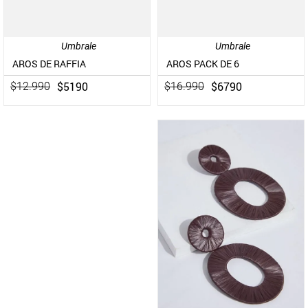
Umbrale
Umbrale
AROS DE RAFFIA
AROS PACK DE 6
$
5190
$
6790
$
12
.
990
$
16
.
990