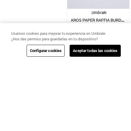
Umbrale
AROS PAPER RAFFIA BURDEO
$
5190
$
12
.
990
Usamos cookies para mejorar tu experiencia en Umbrale.
¿Nos das permiso para guardarlas en tu dispositivo?
Configurar cookies
Aceptar todas las cookies
CAMBIOS Y
NUESTRAS
ENVÍOS
AYUDA
DEVOLUCIONES
TIENDAS
Regístrate!
Sé la primera en enterarte de nuestras nuevas colecciones, ventas
especiales y beneficios exclusivos