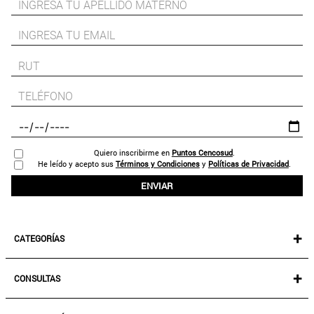
Quiero inscribirme en
Puntos Cencosud
.
He leído y acepto sus
Términos y Condiciones
y
Políticas de Privacidad
.
ENVIAR
+
CATEGORÍAS
NEW IN!
+
CONSULTAS
MUJER
KIDS
MIS PEDIDOS