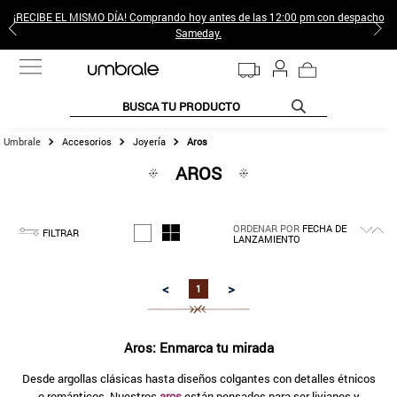
¡RECIBE EL MISMO DÍA! Comprando hoy antes de las 12:00 pm con despacho
Sameday.
BUSCA TU PRODUCTO
Accesorios
Joyería
Aros
TÉRMINOS MÁS BUSCADOS
AROS
1
.
jeans pantalones
2
.
poleras mujer
ORDENAR POR
FECHA DE
3
.
sweter
FILTRAR
LANZAMIENTO
4
.
gamulan
<
>
1
5
.
botas
6
.
botin
Aros: Enmarca tu mirada
7
.
cafe
Desde argollas clásicas hasta diseños colgantes con detalles étnicos
8
.
collar
o románticos. Nuestros
aros
están pensados para ser livianos y