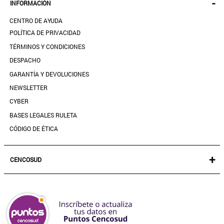
-
INFORMACIÓN
ACCESORIOS
SEGUIR MI PEDIDO
CALZADO
CENTRO DE AYUDA
DESCARGA TU BOLETA AQUÍ
SALE
POLÍTICA DE PRIVACIDAD
MIS FAVORITOS
TÉRMINOS Y CONDICIONES
GUÍA DE TALLAS
DESPACHO
CONTACTANOS
GARANTÍA Y DEVOLUCIONES
TIENDAS
NEWSLETTER
PREGUNTAS FRECUENTES
CYBER
BASES LEGALES RULETA
CÓDIGO DE ÉTICA
+
CENCOSUD
TARJETA CENCOSUD
SEGURO CENCOSUD
VENTA EMPRESA
PARIS