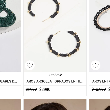
Umbrale
AROS COLGANTES CIRCULARES DE RAFFIA
AROS ARGOLLA FORRADOS EN HILO CON PEQUEÑOS DETALLES DORADOS
$
3990
$
9990
$
12
.
990