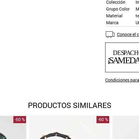
Colección
I
Grupo Color
M
Material
t
Marca
U
Conoce el c
Condiciones para
PRODUCTOS SIMILARES
-
60 %
-
60 %