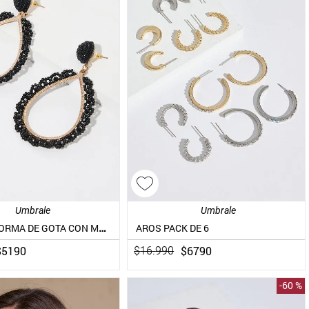
Umbrale
Umbrale
AROS EN FORMA DE GOTA CON MOSTACILLAS
AROS PACK DE 6
$
5190
$
6790
$
16
.
990
-
60 %