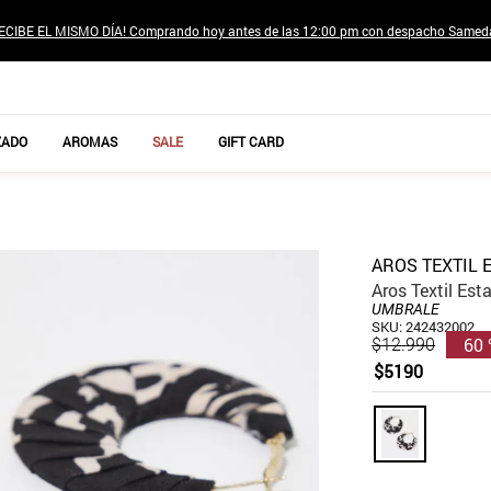
ECIBE EL MISMO DÍA! Comprando hoy antes de las 12:00 pm con despacho Samed
TÉRMINOS MÁS BUSCADOS
ZADO
AROMAS
SALE
GIFT CARD
1
.
jeans pantalones
2
.
poleras mujer
3
.
sweter
AROS TEXTIL
4
.
gamulan
Aros Textil Es
UMBRALE
5
.
botas
SKU
:
242432002
60
$
12
.
990
6
.
botin
$
5190
7
.
cafe
8
.
collar
9
.
aros