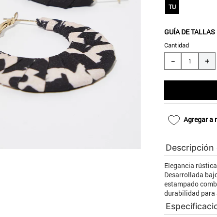
10
.
blanco
TU
GUÍA DE TALLAS
Cantidad
＋
－
Agregar a 
Descripción
Elegancia rústica
Desarrollada bajo
estampado combin
durabilidad para
Especificaci