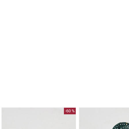
-
60 %