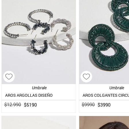
Umbrale
Umbrale
AROS ARGOLLAS DISEÑO
$
5190
$
3990
$
12
.
990
$
9990