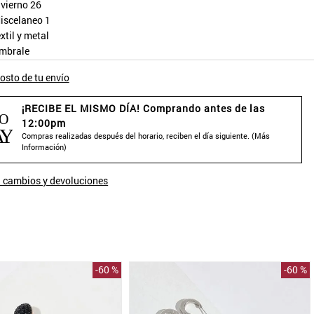
nvierno 26
iscelaneo 1
extil y metal
mbrale
osto de tu envío
¡RECIBE EL MISMO DÍA! Comprando antes de las
12:00pm
Compras realizadas después del horario, reciben el día siguiente. (
Más
Información
)
 cambios y devoluciones
-
60 %
-
60 %