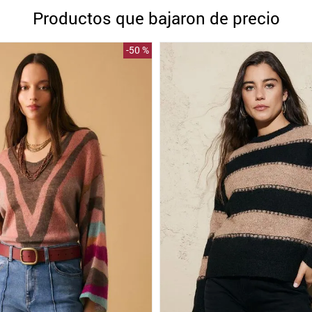
10
.
blanco
Productos que bajaron de precio
-
50 %