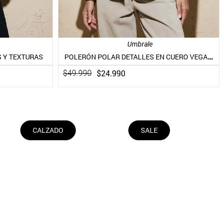
Umbrale
POLERÓN POLAR DETALLES EN CUERO VEGANO
 Y TEXTURAS
$
24
.
990
$
49
.
990
CALZADO
SALE