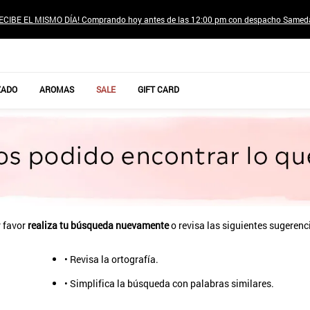
ECIBE EL MISMO DÍA! Comprando hoy antes de las 12:00 pm con despacho Samed
TÉRMINOS MÁS BUSCADOS
ZADO
AROMAS
SALE
GIFT CARD
1
.
jeans pantalones
2
.
poleras mujer
3
.
sweter
4
.
gamulan
5
.
botas
6
.
botin
 favor
realiza tu búsqueda nuevamente
o revisa las siguientes sugerenc
7
.
cafe
• Revisa la ortografía.
8
.
collar
• Simplifica la búsqueda con palabras similares.
9
.
aros