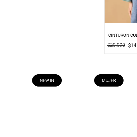
CINTURÓN CUE
$
14
$
29
.
990
NEW IN
MUJER