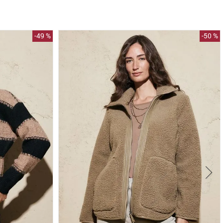
-
49 %
-
50 %