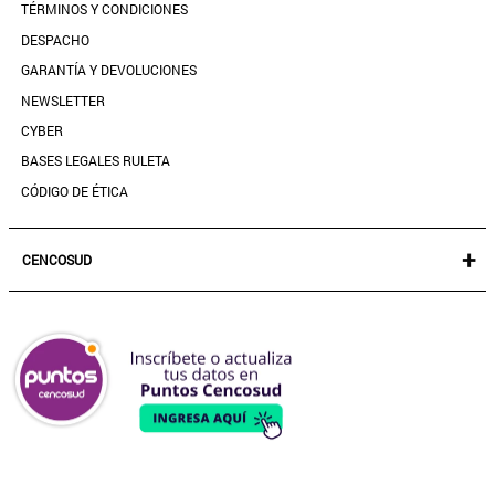
TÉRMINOS Y CONDICIONES
GUÍA DE TALLAS
DESPACHO
CONTACTANOS
GARANTÍA Y DEVOLUCIONES
TIENDAS
NEWSLETTER
PREGUNTAS FRECUENTES
CYBER
BASES LEGALES RULETA
CÓDIGO DE ÉTICA
+
CENCOSUD
TARJETA CENCOSUD
SEGURO CENCOSUD
VENTA EMPRESA
PARIS
EASY
JUMBO
SANTA ISABEL