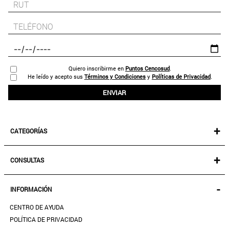
Quiero inscribirme en
Puntos Cencosud
.
He leído y acepto sus
Términos y Condiciones
y
Políticas de Privacidad
.
ENVIAR
+
CATEGORÍAS
NEW IN!
+
CONSULTAS
MUJER
KIDS
MIS PEDIDOS
-
INFORMACIÓN
ACCESORIOS
SEGUIR MI PEDIDO
CALZADO
CENTRO DE AYUDA
DESCARGA TU BOLETA AQUÍ
SALE
POLÍTICA DE PRIVACIDAD
MIS FAVORITOS