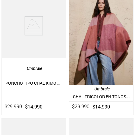
Umbrale
PONCHO TIPO CHAL KIMONO CON FLECOS
Umbrale
CHAL TRICOLOR EN TONOS CAFÉ Y ROSADO
$
14
.
990
$
14
.
990
$
29
.
990
$
29
.
990