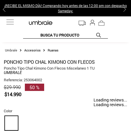
¡RECIBE EL MISMO DÍA! Comprando hoy antes de las 12:00 pm con despacho
Sameday.
BUSCA TU PRODUCTO
TÉRMINOS MÁS BUSCADOS
Accesorios
Ruanas
1
.
jeans pantalones
PONCHO TIPO CHAL KIMONO CON FLECOS
2
.
sweter
Poncho Tipo Chal Kimono Con Flecos Miscelaneo 1 TU
UMBRALE
3
.
poleras mujer
Referencia
:
253064002
50 %
$
29
.
990
4
.
gamulan
$
14
.
990
5
.
botas
Loading reviews...
Loading reviews...
6
.
botin
Color
7
.
cafe
8
.
collar