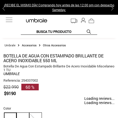
¡RECIBE EL MISMO DÍA! Comprando hoy antes de las 12:00 pm con despacho
Sameday.
BUSCA TU PRODUCTO
TÉRMINOS MÁS BUSCADOS
Accesorios
Otros Accesorios
1
.
jeans pantalones
BOTELLA DE AGUA CON ESTAMPADO BRILLANTE DE
ACERO INOXIDABLE 550 ML
2
.
sweter
Botella De Agua Con Estampado Brillante De Acero Inoxidable Miscelaneo
3
.
poleras mujer
1 TU
UMBRALE
4
.
gamulan
Referencia
:
254337002
60 %
$
22
.
990
5
.
botas
$
9190
6
.
botin
Loading reviews...
Loading reviews...
7
.
cafe
Color
8
.
collar