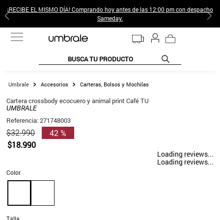
¡RECIBE EL MISMO DÍA! Comprando hoy antes de las 12:00 pm con despacho
Sameday.
BUSCA TU PRODUCTO
TÉRMINOS MÁS BUSCADOS
Accesorios
Carteras, Bolsos y Mochilas
1
.
jeans pantalones
Cartera crossbody ecocuero y animal print Café TU
UMBRALE
2
.
sweter
Referencia
:
271748003
3
.
poleras mujer
42 %
$
32
.
990
$
18
.
990
4
.
gamulan
Loading reviews...
Loading reviews...
5
.
botas
Color
6
.
botin
7
.
cafe
8
.
collar
Talla