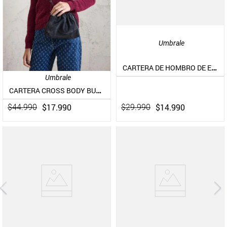
Umbrale
CARTERA DE HOMBRO DE ECOCUERO CON ARGOLLA
Umbrale
CARTERA CROSS BODY BUCKET DE GAMUZA
$
14
.
990
$
17
.
990
$
29
.
990
$
44
.
990