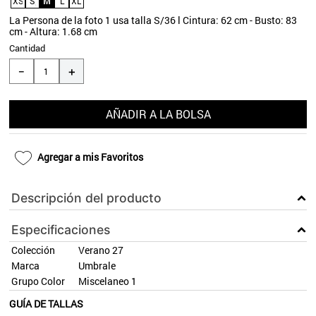
XS
S
M
L
XL
9
.
aros
La Persona de la foto 1 usa talla S/36 l Cintura: 62 cm - Busto: 83
cm - Altura: 1.68 cm
10
.
blanco
Cantidad
＋
－
AÑADIR A LA BOLSA
Agregar a mis Favoritos
Descripción del producto
Especificaciones
Colección
Verano 27
Marca
Umbrale
Grupo Color
Miscelaneo 1
GUÍA DE TALLAS