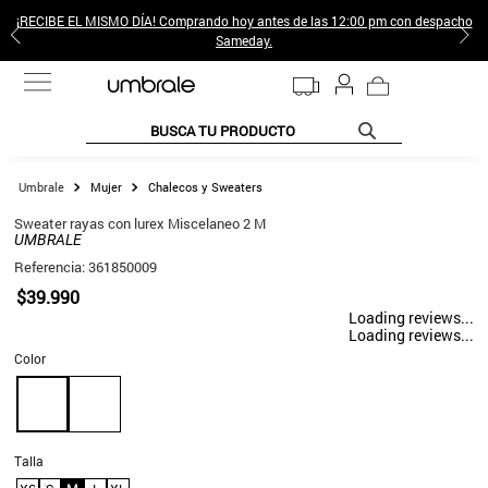
¡RECIBE EL MISMO DÍA! Comprando hoy antes de las 12:00 pm con despacho
Sameday.
BUSCA TU PRODUCTO
TÉRMINOS MÁS BUSCADOS
Mujer
Chalecos y Sweaters
1
.
jeans pantalones
Sweater rayas con lurex Miscelaneo 2 M
UMBRALE
2
.
poleras mujer
Referencia
:
361850009
3
.
sweter
$
39
.
990
Loading reviews...
4
.
gamulan
Loading reviews...
Color
5
.
botas
6
.
botin
7
.
cafe
Talla
8
.
collar