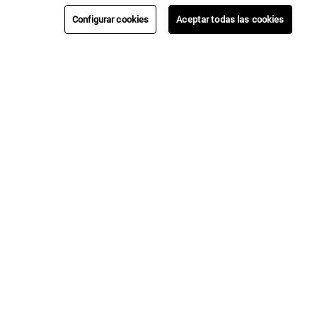
Configurar cookies
Aceptar todas las cookies
Umbrale
CHALECO ABOTONADO CON DISEÑO
$
44
.
990
CAMBIOS Y
NUESTRAS
ENVÍOS
AYUDA
DEVOLUCIONES
TIENDAS
Regístrate!
Sé la primera en enterarte de nuestras nuevas colecciones, ventas
especiales y beneficios exclusivos