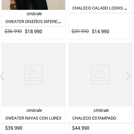
CHALECO CALADO LOOKS RELAJDO
Umbrale
SWEATER DISEÑOS DIFERENTES Y TEXTURAS
$
14
.
990
$
18
.
990
$
39
.
990
$
36
.
990
Umbrale
Umbrale
SWEATER RAYAS CON LUREX
CHALECO ESTAMPADO
$
39
.
990
$
44
.
990