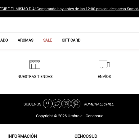
ECIBE EL MISMO DÍA! Comprando hoy antes de las 12:00 pm con despacho Samed
TÉRMINOS MÁS BUSCADOS
ZADO
AROMAS
SALE
GIFT CARD
1
.
jeans pantalones
2
.
poleras mujer
3
.
sweter
NUESTRAS TIENDAS
ENVÍOS
4
.
gamulan
5
.
botas
6
.
botin
SIGUENOS
#UMBRALECHILE
7
.
cafe
Copyright ©
2026
Umbrale - Cencosud
8
.
collar
9
.
aros
INFORMACIÓN
CENCOSUD