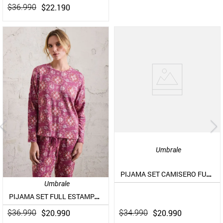
$
22
.
190
$
36
.
990
Umbrale
PIJAMA SET CAMISERO FULL ESTAMPADO
Umbrale
PIJAMA SET FULL ESTAMPADO DÍA DE LA MADRE
$
20
.
990
$
20
.
990
$
34
.
990
$
36
.
990