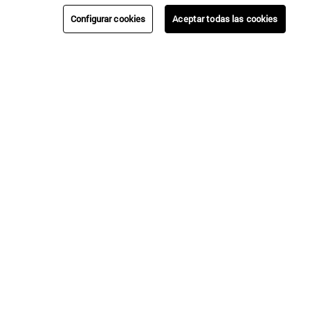
Configurar cookies
Aceptar todas las cookies
Umbrale
Umbrale
PIJAMA LOOK LANA FULL ESTAMPADO
PIJAMA LOOK COMFY JASPEADO MALENAGE
$
34
.
990
$
34
.
990
CAMBIOS Y
NUESTRAS
ENVÍOS
AYUDA
DEVOLUCIONES
TIENDAS
Regístrate!
Sé la primera en enterarte de nuestras nuevas colecciones, ventas
especiales y beneficios exclusivos