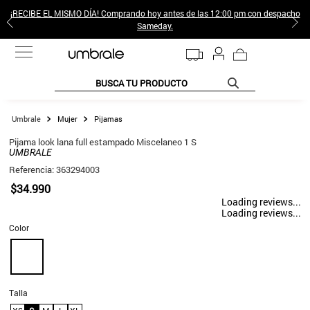
¡RECIBE EL MISMO DÍA! Comprando hoy antes de las 12:00 pm con despacho
Sameday.
BUSCA TU PRODUCTO
TÉRMINOS MÁS BUSCADOS
Mujer
Pijamas
1
.
jeans pantalones
Pijama look lana full estampado Miscelaneo 1 S
UMBRALE
2
.
sweter
Referencia
:
363294003
3
.
poleras mujer
$
34
.
990
Loading reviews...
4
.
gamulan
Loading reviews...
Color
5
.
botas
6
.
botin
7
.
cafe
Talla
8
.
collar