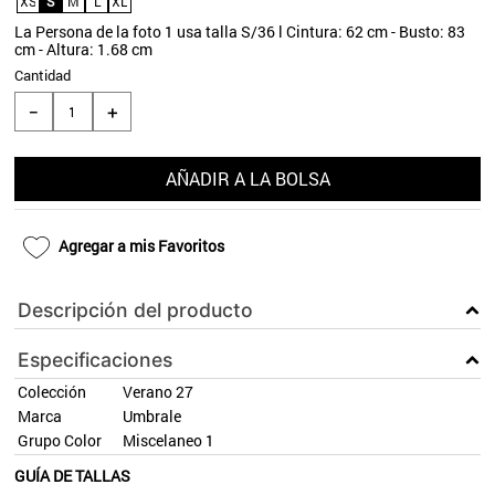
XS
S
M
L
XL
9
.
aros
La Persona de la foto 1 usa talla S/36 l Cintura: 62 cm - Busto: 83
cm - Altura: 1.68 cm
10
.
blanco
Cantidad
＋
－
AÑADIR A LA BOLSA
Agregar a mis Favoritos
Descripción del producto
Especificaciones
Colección
Verano 27
Marca
Umbrale
Grupo Color
Miscelaneo 1
GUÍA DE TALLAS