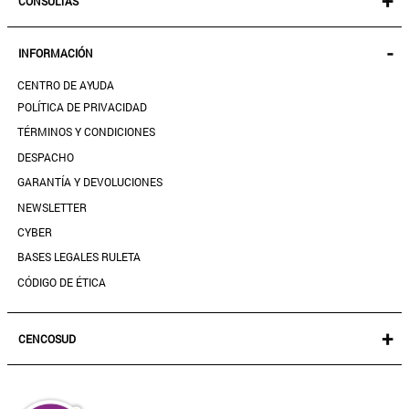
+
CONSULTAS
MUJER
KIDS
MIS PEDIDOS
-
INFORMACIÓN
ACCESORIOS
SEGUIR MI PEDIDO
CALZADO
CENTRO DE AYUDA
DESCARGA TU BOLETA AQUÍ
SALE
POLÍTICA DE PRIVACIDAD
MIS FAVORITOS
TÉRMINOS Y CONDICIONES
GUÍA DE TALLAS
DESPACHO
CONTACTANOS
GARANTÍA Y DEVOLUCIONES
TIENDAS
NEWSLETTER
PREGUNTAS FRECUENTES
CYBER
BASES LEGALES RULETA
CÓDIGO DE ÉTICA
+
CENCOSUD
TARJETA CENCOSUD
SEGURO CENCOSUD