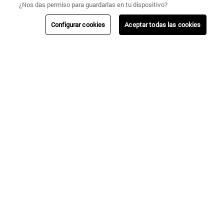
¿Nos das permiso para guardarlas en tu dispositivo?
Configurar cookies
Aceptar todas las cookies
Umbrale
POLERA BÁSICA MUJER
Umbrale
POLERA PESPUNTE EN TERMINACIONES CON APERTURA EN COSTADOS
$
12
.
990
$
11
.
990
$
24
.
990
$
24
.
990
CAMBIOS Y
NUESTRAS
ENVÍOS
AYUDA
DEVOLUCIONES
TIENDAS
Regístrate!
Sé la primera en enterarte de nuestras nuevas colecciones, ventas