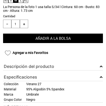
XS
S
M
L
XL
9
.
blanco
La Persona de la foto 1 usa talla S/34 l Cintura: 60 cm - Busto: 83
cm - Altura: 1.73 cm
10
.
aros
Cantidad
＋
－
AÑADIR A LA BOLSA
Agregar a mis Favoritos
Descripción del producto
Especificaciones
Colección
Verano 27
Material
95% Algodón 5% Spandex
Marca
Umbrale
Grupo Color
Negro