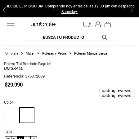
¡RECIBE EL MISMO DÍA! Comprando hoy antes de las 12:00 pm con despacho
Sameday.
BUSCA TU PRODUCTO
TÉRMINOS MÁS BUSCADOS
Mujer
Poleras y Petos
Poleras Manga Larga
1
.
jeans pantalones
Polera Tul Bordado Rojo M
UMBRALE
2
.
sweter
Referencia
:
376372009
3
.
poleras mujer
$
29
.
990
Loading reviews...
4
.
gamulan
Loading reviews...
Color
5
.
botas
6
.
botin
7
.
cafe
Talla
8
.
collar