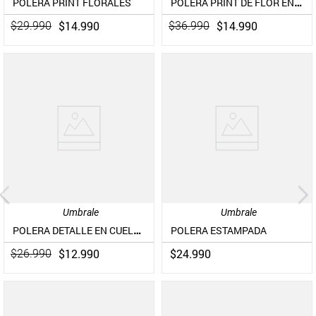
POLERA PRINT DE FLOR EN ESPALDA
POLERA PRINT FLORALES
$
14
.
990
$
14
.
990
$
29
.
990
$
36
.
990
Umbrale
Umbrale
POLERA DETALLE EN CUELLO CAÍDO
POLERA ESTAMPADA
$
12
.
990
$
24
.
990
$
26
.
990