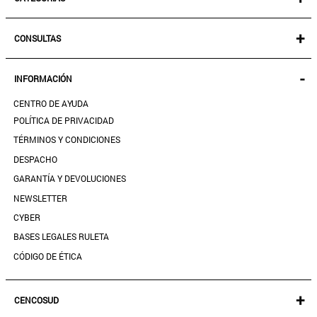
NEW IN!
+
CONSULTAS
MUJER
KIDS
MIS PEDIDOS
-
INFORMACIÓN
ACCESORIOS
SEGUIR MI PEDIDO
CALZADO
CENTRO DE AYUDA
DESCARGA TU BOLETA AQUÍ
SALE
POLÍTICA DE PRIVACIDAD
MIS FAVORITOS
TÉRMINOS Y CONDICIONES
GUÍA DE TALLAS
DESPACHO
CONTACTANOS
GARANTÍA Y DEVOLUCIONES
TIENDAS
NEWSLETTER
PREGUNTAS FRECUENTES
CYBER
BASES LEGALES RULETA
CÓDIGO DE ÉTICA
+
CENCOSUD