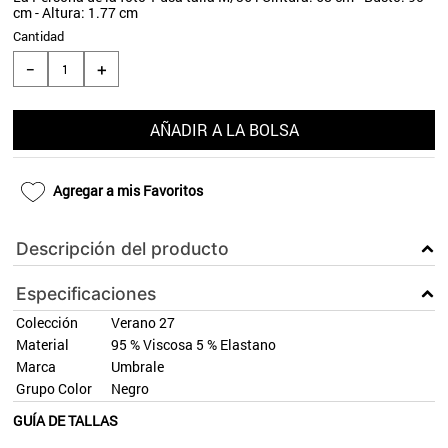
cm - Altura: 1.77 cm
9
.
blanco
Cantidad
10
.
aros
＋
－
AÑADIR A LA BOLSA
Agregar a mis Favoritos
Descripción del producto
Especificaciones
Colección
Verano 27
Material
95 % Viscosa 5 % Elastano
Marca
Umbrale
Grupo Color
Negro
GUÍA DE TALLAS