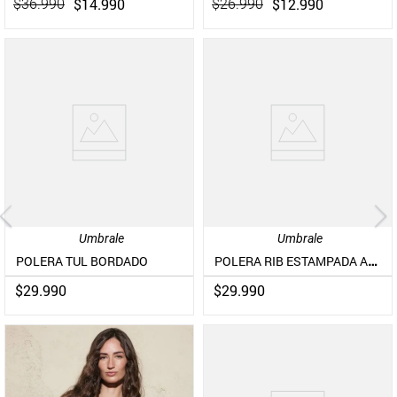
$
14
.
990
$
12
.
990
$
36
.
990
$
26
.
990
Umbrale
Umbrale
POLERA RIB ESTAMPADA ABOTONADURA DELANTERA
POLERA TUL BORDADO
$
29
.
990
$
29
.
990