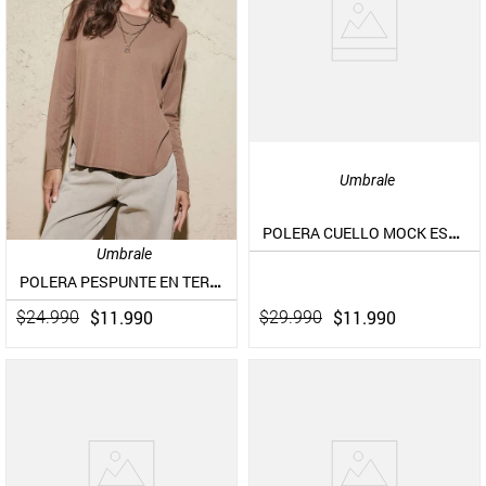
Umbrale
POLERA CUELLO MOCK ESTAMPADA Y DISEÑO EN TERCIOPELO
Umbrale
POLERA PESPUNTE EN TERMINACIONES CON APERTURA EN COSTADOS
$
11
.
990
$
11
.
990
$
29
.
990
$
24
.
990