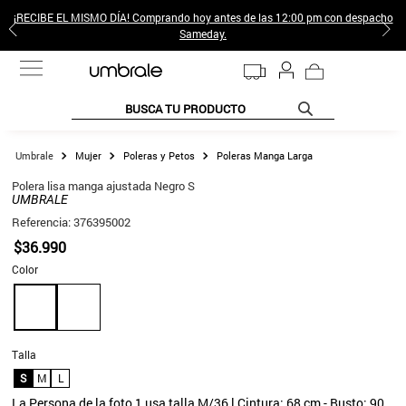
¡RECIBE EL MISMO DÍA! Comprando hoy antes de las 12:00 pm con despacho
Sameday.
BUSCA TU PRODUCTO
TÉRMINOS MÁS BUSCADOS
Mujer
Poleras y Petos
Poleras Manga Larga
1
.
jeans pantalones
Polera lisa manga ajustada Negro S
UMBRALE
2
.
sweter
Referencia
:
376395002
3
.
poleras mujer
$
36
.
990
Color
4
.
gamulan
5
.
botas
6
.
botin
Talla
7
.
cafe
S
M
L
8
.
collar
La Persona de la foto 1 usa talla M/36 l Cintura: 68 cm - Busto: 90