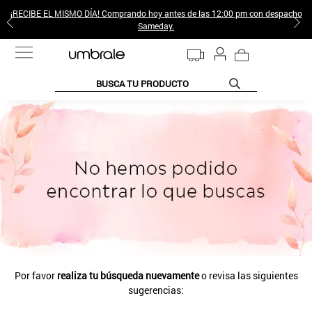
¡RECIBE EL MISMO DÍA! Comprando hoy antes de las 12:00 pm con despacho
Sameday.
BUSCA TU PRODUCTO
TÉRMINOS MÁS BUSCADOS
1
.
jeans pantalones
2
.
sweter
3
.
gamulan
4
.
poleras mujer
5
.
botas
6
.
botin
Por favor
realiza tu búsqueda nuevamente
o revisa las siguientes
7
.
cafe
sugerencias:
8
.
collar