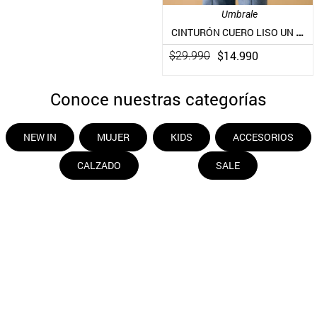
Umbrale
CINTURÓN CUERO LISO UN COLOR PIEL
$
14
.
990
$
29
.
990
Conoce nuestras categorías
NEW IN
MUJER
KIDS
ACCESORIOS
CALZADO
SALE