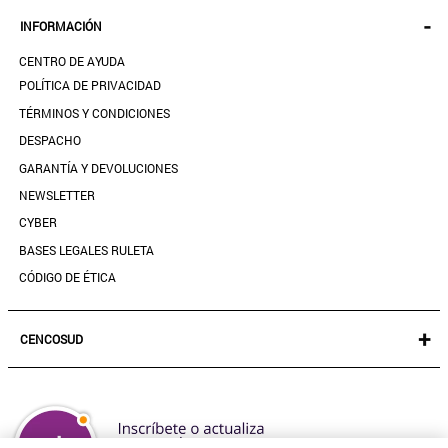
KIDS
MIS PEDIDOS
-
INFORMACIÓN
ACCESORIOS
SEGUIR MI PEDIDO
CALZADO
CENTRO DE AYUDA
DESCARGA TU BOLETA AQUÍ
SALE
POLÍTICA DE PRIVACIDAD
MIS FAVORITOS
TÉRMINOS Y CONDICIONES
GUÍA DE TALLAS
DESPACHO
CONTACTANOS
GARANTÍA Y DEVOLUCIONES
TIENDAS
NEWSLETTER
PREGUNTAS FRECUENTES
CYBER
BASES LEGALES RULETA
CÓDIGO DE ÉTICA
+
CENCOSUD
TARJETA CENCOSUD
SEGURO CENCOSUD
VENTA EMPRESA