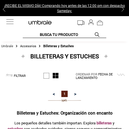
¡RECIBE EL MISMO DÍA! Comprando hoy antes de las 12:00 pm con despacho
Sameday.
BUSCA TU PRODUCTO
Accesorios
Billeteras y Estuches
TÉRMINOS MÁS BUSCADOS
BILLETERAS Y ESTUCHES
1
.
jeans pantalones
2
.
gamulan
ORDENAR POR
FECHA DE
3
.
sweter
FILTRAR
LANZAMIENTO
4
.
botas
<
>
1
5
.
poleras mujer
6
.
botin
Billeteras y Estuches: Organización con encanto
7
.
cafe
Los pequeños detalles también importan. Explora
billeteras
y
8
.
collar
estuches
con acabados cuidados, cierres seguros y compartimientos