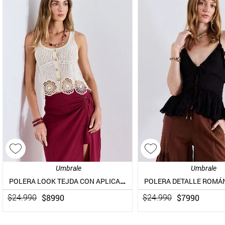
Umbrale
Umbrale
POLERA LOOK TEJDA CON APLICACIONES DE MACRAMÉ
$
8990
$
7990
$
24
.
990
$
24
.
990