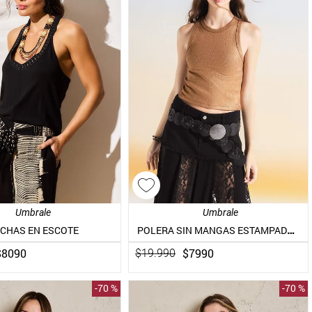
Umbrale
Umbrale
POLERA SIN MANGAS ESTAMPADO FOLIA BRILLANTES
ACHAS EN ESCOTE
$
8090
$
7990
$
19
.
990
-
70 %
-
70 %