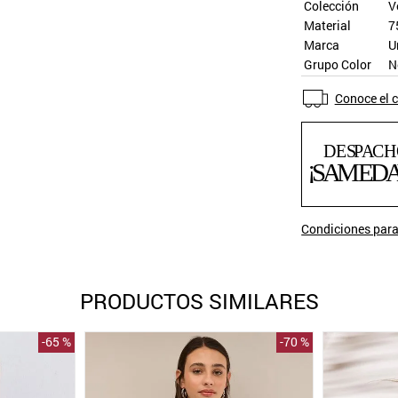
Colección
V
Material
7
Marca
U
Grupo Color
N
Conoce el c
Condiciones para
PRODUCTOS SIMILARES
-
65 %
-
70 %