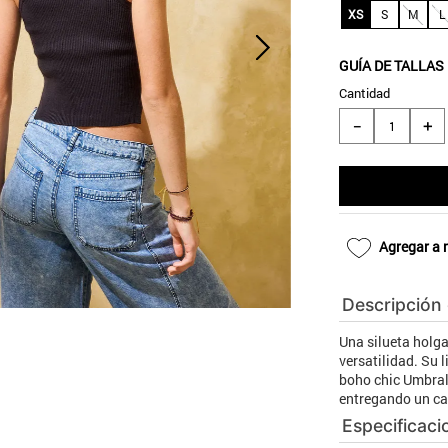
10
.
blanco
XS
S
M
L
GUÍA DE TALLAS
Cantidad
＋
－
Agregar a 
Descripción
Una silueta holg
versatilidad. Su 
boho chic Umbrale
entregando un cal
Especificaci