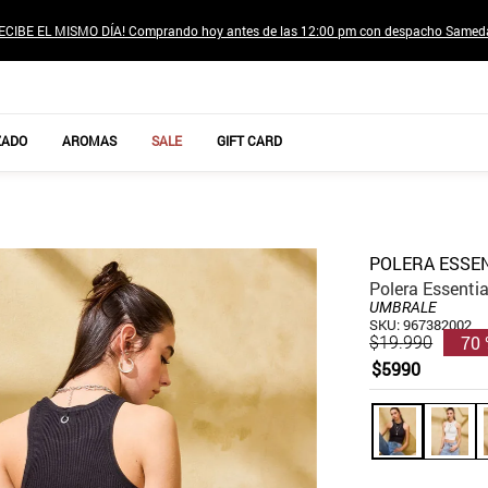
ECIBE EL MISMO DÍA! Comprando hoy antes de las 12:00 pm con despacho Samed
TÉRMINOS MÁS BUSCADOS
ZADO
AROMAS
SALE
GIFT CARD
1
.
jeans pantalones
2
.
poleras mujer
3
.
sweter
POLERA ESSEN
4
.
gamulan
Polera Essenti
UMBRALE
5
.
botas
SKU
:
967382002
70
$
19
.
990
6
.
botin
$
5990
7
.
cafe
8
.
collar
9
.
aros