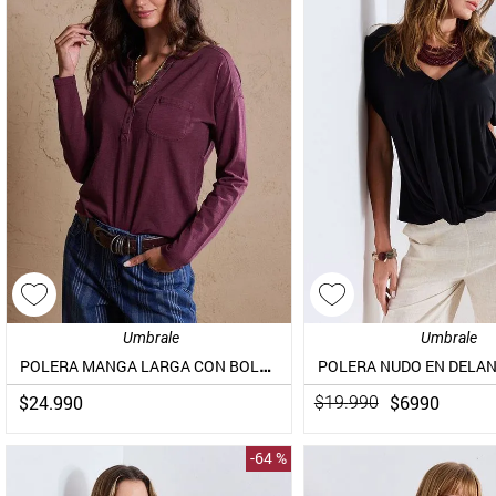
Umbrale
Umbrale
POLERA MANGA LARGA CON BOLSILLO FRONTAL Y BOTONES
POLERA NUDO EN DELA
$
24
.
990
$
6990
$
19
.
990
-
64 %