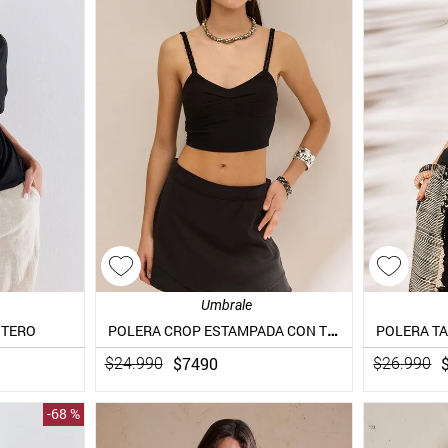
Umbrale
POLERA CROP ESTAMPADA CON TIRANTES TORCIDOS
NTERO
POLERA T
$
7490
$
24
.
990
$
26
.
990
-
68 %