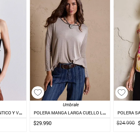
Umbrale
POLERA DETALLE ROMÁNTICO Y VUELOS
POLERA MANGA LARGA CUELLO LUREX
POLERA S
$
29
.
990
$
24
.
990