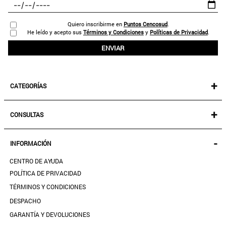
Quiero inscribirme en
Puntos Cencosud
.
He leído y acepto sus
Términos y Condiciones
y
Políticas de Privacidad
.
ENVIAR
+
CATEGORÍAS
NEW IN!
+
CONSULTAS
MUJER
KIDS
MIS PEDIDOS
-
INFORMACIÓN
ACCESORIOS
SEGUIR MI PEDIDO
CALZADO
CENTRO DE AYUDA
DESCARGA TU BOLETA AQUÍ
SALE
POLÍTICA DE PRIVACIDAD
MIS FAVORITOS
TÉRMINOS Y CONDICIONES
GUÍA DE TALLAS
DESPACHO
CONTACTANOS
GARANTÍA Y DEVOLUCIONES
TIENDAS