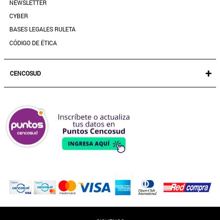
NEWSLETTER
PREGUNTAS FRECUENTES
CYBER
BASES LEGALES RULETA
CÓDIGO DE ÉTICA
+
CENCOSUD
TARJETA CENCOSUD
SEGURO CENCOSUD
VENTA EMPRESA
PARIS
EASY
JUMBO
SANTA ISABEL