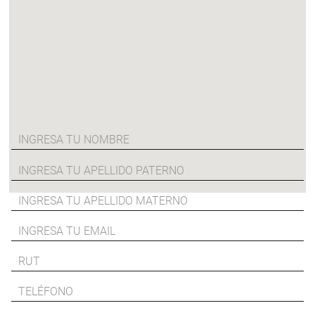
CAMBIOS Y
NUESTRAS
ENVÍOS
AYUDA
DEVOLUCIONES
TIENDAS
Regístrate!
Sé la primera en enterarte de nuestras nuevas colecciones, ventas
especiales y beneficios exclusivos
Cargando..