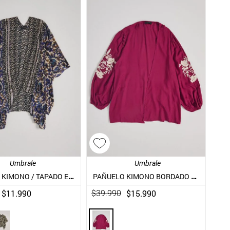
Umbrale
Umbrale
PAÑUELO KIMONO / TAPADO ESTAMPADO
PAÑUELO KIMONO BORDADO EN MANGAS
$
11
.
990
$
15
.
990
$
39
.
990