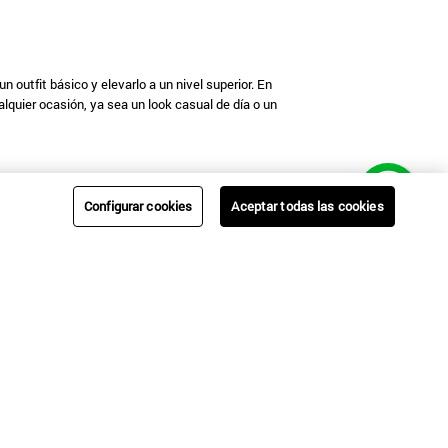
utfit básico y elevarlo a un nivel superior. En
lquier ocasión, ya sea un look casual de día o un
ra la oficina hasta bolsos de tela ligeros para tus
Configurar cookies
Aceptar todas las cookies
 para quienes buscan comodidad sin sacrificar el
delicados collares que pueden llevarse solos o en
ada joya es una declaración de estilo.
da
ndas, pañuelos y gorros
te ofrece la solución ideal
 pañuelo de seda. Los sombreros son el accesorio