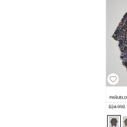
$
24
.
990