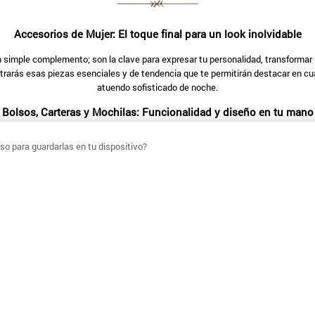
Accesorios de Mujer: El toque final para un look inolvidable
mple complemento; son la clave para expresar tu personalidad, transformar un o
rarás esas piezas esenciales y de tendencia que te permitirán destacar en cua
atuendo sofisticado de noche.
Bolsos, Carteras y Mochilas: Funcionalidad y diseño en tu mano
tra variedad de
carteras, bolsos y mochilas
. Desde
carteras de cuero
ideales pa
o para guardarlas en tu dispositivo?
ado para combinar estilo con funcionalidad. Una mochila es la opción perfecta
estilo.
Joyería: Brilla con luz propia
añadir un toque de brillo y significado a tu look. Explora nuestra selección de 
 rostro, y versátiles pulseras que puedes combinar con tu reloj o llevar solas. C
ufandas, Pañuelos y Sombreros: Versatilidad para cada tempora
la de adaptar tu vestuario al clima y a las tendencias. Nuestra línea de
bufa
e lana en invierno, o añade un toque chic a tu look de verano con un colorido
perfecto para protegerte del sol y elevar tu outfit al instante.