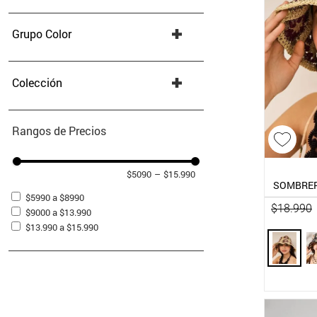
Gorro
(
1
)
Pañuelo
(
2
)
Grupo Color
Sombrero
(
3
)
Negro
(
2
)
Miscelaneo 1
(
2
)
Colección
Miscelaneo 2
(
1
)
Miscelaneo
(
1
)
Invierno 25
(
1
)
Verano 26
(
5
)
Rangos de Precios
$5090
–
$15.990
$5990 a $8990
$
18
.
990
$9000 a $13.990
$13.990 a $15.990