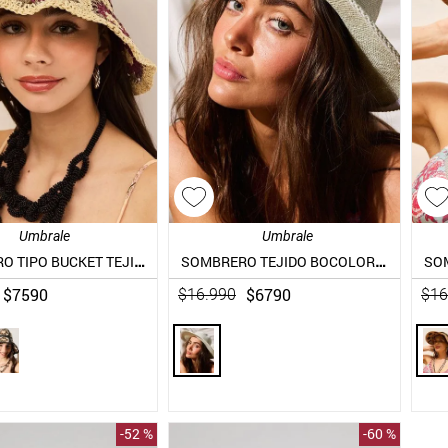
10
.
blanco
Umbrale
Umbrale
SOMBRERO TIPO BUCKET TEJIDO CROCHET
SOMBRERO TEJIDO BOCOLOR DEGRADADO
$
7590
$
6790
$
16
.
990
$
16
-
52 %
-
60 %