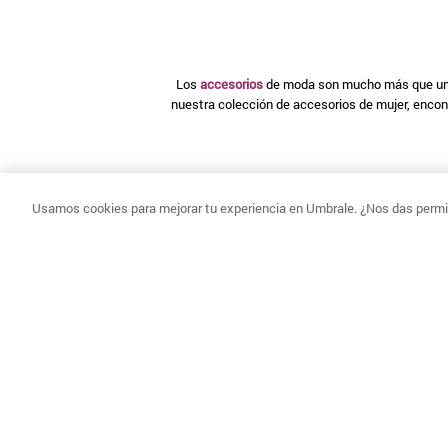
Los
accesorios
de moda son mucho más que un si
nuestra colección de accesorios de mujer, encont
Elige el compañero ideal para tu rutina con nues
Usamos cookies para mejorar tu experiencia en Umbrale. ¿Nos das permis
salidas de fin de semana, cada diseño está pens
Nuestra colección de
joyería
está diseñada para 
capas, elegantes aros para realzar tu
B
Los complementos de moda son la forma más sencil
para cada temporada. Abrígate con una bufanda d