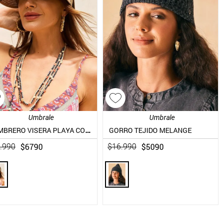
Umbrale
Umbrale
SOMBRERO VISERA PLAYA CON BORDADO DE FLORES
GORRO TEJIDO MELANGE
$
6790
$
5090
.
990
$
16
.
990