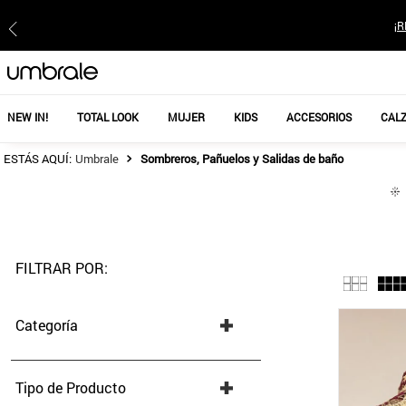
¡R
NEW IN!
TOTAL LOOK
MUJER
KIDS
ACCESORIOS
CAL
Sombreros, Pañuelos y Salidas de baño
FILTRAR POR:
Categoría
Bufandas, Pañuelos y Gorros
(
2
)
Sombreros y Gorros
(
4
)
Tipo de Producto