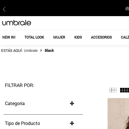
¡R
NEW IN!
TOTAL LOOK
MUJER
KIDS
ACCESORIOS
CAL
Black
FILTRAR POR:
Categoría
Bufandas, Pañuelos y Gorros
(
1
)
Chaquetas y Parkas
(
2
)
Tipo de Producto