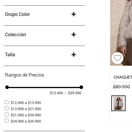
Bufanda
(
1
)
Chaqueta
(
1
)
Grupo Color
Parka
(
1
)
Negro
(
2
)
Miscelaneo 1
(
1
)
Colección
Invierno 26
(
3
)
Talla
XS
(
1
)
S
(
1
)
Rangos de Precios
CHAQUET
M
(
1
)
L
(
2
)
$
89
.
990
XL
(
1
)
$12.490
–
$35.990
$12.490 a $13.990
$13.990 a $21.990
$21.990 a $34.990
$34.990 a $35.990