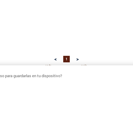
<
>
1
o para guardarlas en tu dispositivo?
NUESTRAS TIENDAS
ENVÍOS
SIGUENOS
#UMBRALECHILE