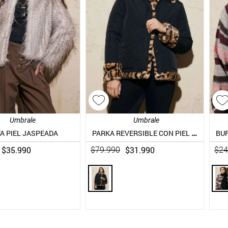
10
.
blanco
Umbrale
Umbrale
PARKA REVERSIBLE CON PIEL FALSA Y CUELLO DE CUERO
A PIEL JASPEADA
BUF
$
35
.
990
$
31
.
990
$
79
.
990
$
24