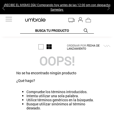
¡RECIBE EL MISMO DÍA! Comprando hoy antes de las 12:00 pm con despacho
Sameday.
BUSCA TU PRODUCTO
TÉRMINOS MÁS BUSCADOS
ORDENAR POR
FECHA DE
LANZAMIENTO
1
.
jeans pantalones
OOPS!
2
.
sweter
3
.
gamulan
No se ha encontrado ningún producto
4
.
poleras mujer
¿Qué hago?
5
.
botas
Compruebe los términos introducidos.
6
.
botin
Intenta utilizar una sola palabra.
Utilice términos genéricos en la búsqueda.
7
.
cafe
Busque utilizar sinónimos al término
deseado.
8
.
collar