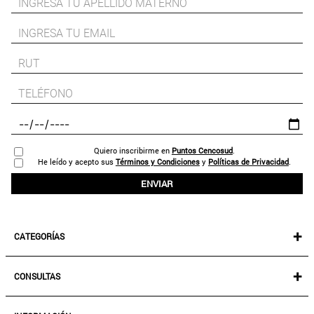
Quiero inscribirme en
Puntos Cencosud
.
He leído y acepto sus
Términos y Condiciones
y
Políticas de Privacidad
.
ENVIAR
+
CATEGORÍAS
NEW IN!
+
CONSULTAS
MUJER
KIDS
MIS PEDIDOS