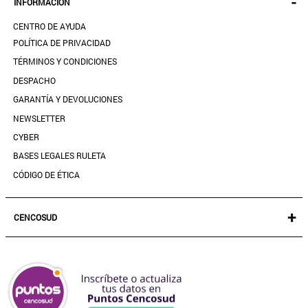
-
INFORMACIÓN
ACCESORIOS
SEGUIR MI PEDIDO
CALZADO
CENTRO DE AYUDA
DESCARGA TU BOLETA AQUÍ
SALE
POLÍTICA DE PRIVACIDAD
MIS FAVORITOS
TÉRMINOS Y CONDICIONES
GUÍA DE TALLAS
DESPACHO
CONTACTANOS
GARANTÍA Y DEVOLUCIONES
TIENDAS
NEWSLETTER
PREGUNTAS FRECUENTES
CYBER
BASES LEGALES RULETA
CÓDIGO DE ÉTICA
+
CENCOSUD
TARJETA CENCOSUD
SEGURO CENCOSUD
VENTA EMPRESA
PARIS